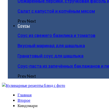
Обжаренные персики, стручковая фасоль 
Салат с капустой и копчёным мясом
Prev
Next
Соусы
Соус из свежего базилика и томатов
Вкусный маринад для шашлыка
Гранатовый соус для шашлыка
Соус-паста из запечённых баклажанов и п
Prev
Next
Главная
Второе
Киндзмари