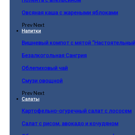
Овсяная каша с жареными яблоками
Prev
Next
Напитки
Вишневый компот с мятой “Настоятельный
Безалкогольная Сангрия
Облепиховый чай
Смузи овощной
Prev
Next
Салаты
Картофельно-огуречный салат с лососем
Салат с рисом, авокадо и кочудяном