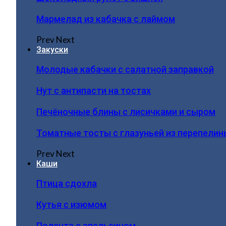
Мармелад из кабачка с лаймом
Prev
Next
Закуски
Молодые кабачки с салатной заправкой
Нут с антипасти на тостах
Печёночные блины с лисичками и сыром
Томатные тосты с глазуньей из перепелин
Prev
Next
Каши
Птица сдохла
Кутья с изюмом
Полента с апельсином