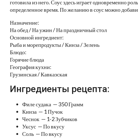
готовила из него. Соус здесь играет одновременно рол
определенное время. По желанию в соус можно добави
Назначение:
На обед / На ужин / На праздничный стол
Основной ингредиент:
Рыба и морепродукты / Кинза / Зелень
Блюдо:
Горячие блюда
География кухни:
Грузинская / Кавказская
Ингредиенты рецепта:
Филе судака — 350 Грамм
Кинза — 1 Пучок
Чеснок — 1-2 Зубчиков
Уксус — По вкусу
Соль — По вкусу