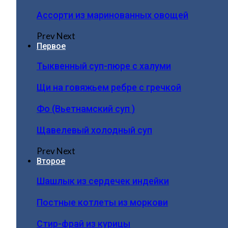
Ассорти из маринованных овощей
Prev
Next
Первое
Тыквенный суп-пюре с халуми
Щи на говяжьем ребре с гречкой
Фо (Вьетнамский суп )
Щавелевый холодный суп
Prev
Next
Второе
Шашлык из сердечек индейки
Постные котлеты из моркови
Стир-фрай из курицы