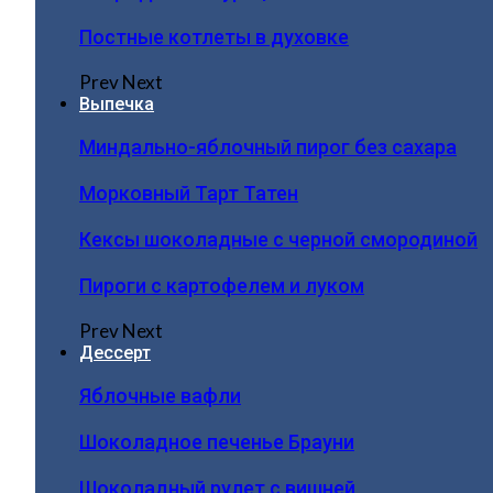
Постные котлеты в духовке
Prev
Next
Выпечка
Миндально-яблочный пирог без сахара
Морковный Тарт Татен
Кексы шоколадные с черной смородиной
Пироги c картофелем и луком
Prev
Next
Дессерт
Яблочные вафли
Шоколадное печенье Брауни
Шоколадный рулет с вишней