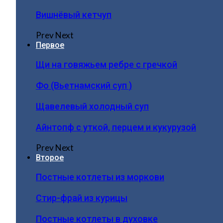
Вишнёвый кетчуп
Prev
Next
Первое
Щи на говяжьем ребре с гречкой
Фо (Вьетнамский суп )
Щавелевый холодный суп
Айнтопф с уткой, перцем и кукурузой
Prev
Next
Второе
Постные котлеты из моркови
Стир-фрай из курицы
Постные котлеты в духовке