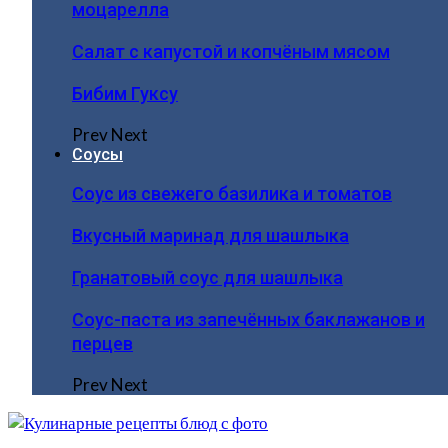
моцарелла
Салат с капустой и копчёным мясом
Бибим Гуксу
Prev
Next
Соусы
Соус из свежего базилика и томатов
Вкусный маринад для шашлыка
Гранатовый соус для шашлыка
Соус-паста из запечённых баклажанов и
перцев
Prev
Next