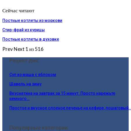
Сейчас читают
Постные котлеты из моркови
Стир-фрай из курицы
Постные котлеты в духовке
Prev
Next
1 из 516
Рецепт дня:
Суп из маша с яблоком
Щавель на зиму
Вкуснятина на завтрак за 15 минут. Просто нарежьте
немного…
Простое и вкусное слоеное печенье на кефире, пошаговый
Популярные категории