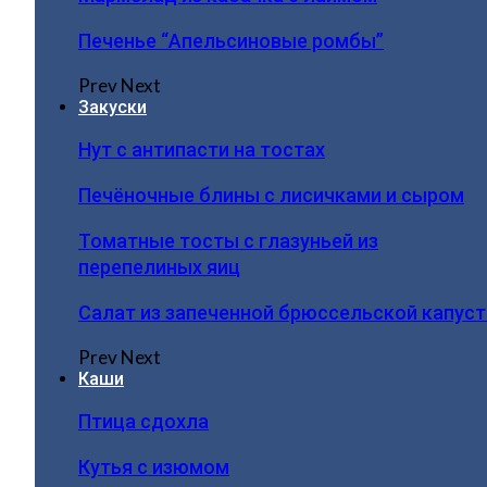
Печенье “Апельсиновые ромбы”
Prev
Next
Закуски
Нут с антипасти на тостах
Печёночные блины с лисичками и сыром
Томатные тосты с глазуньей из
перепелиных яиц
Салат из запеченной брюссельской капус
Prev
Next
Каши
Птица сдохла
Кутья с изюмом