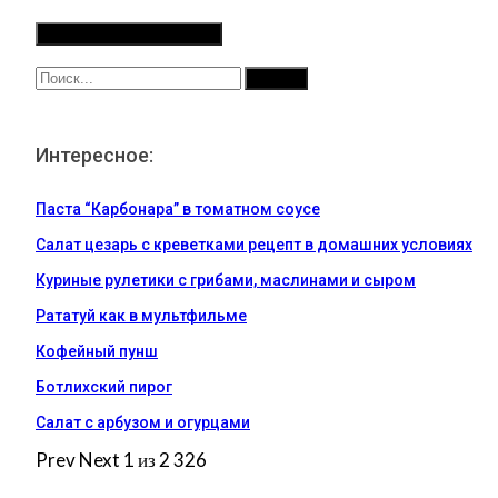
Интересное:
Паста “Карбонара” в томатном соусе
Салат цезарь с креветками рецепт в домашних условиях
Куриные рулетики с грибами, маслинами и сыром
Рататуй как в мультфильме
Кофейный пунш
Ботлихский пирог
Салат с арбузом и огурцами
Prev
Next
1 из 2 326