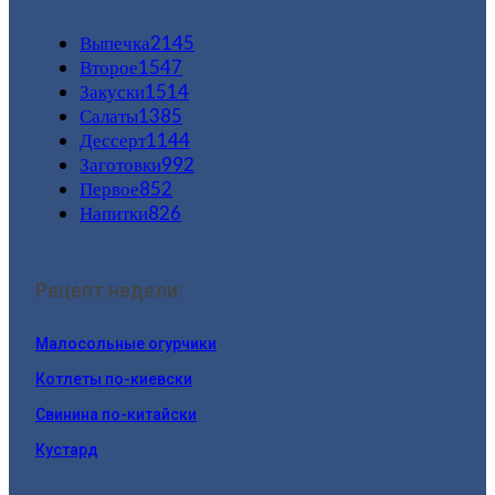
Выпечка
2145
Второе
1547
Закуски
1514
Салаты
1385
Дессерт
1144
Заготовки
992
Первое
852
Напитки
826
Рецепт недели:
Малосольные огурчики
Котлеты по-киевски
Свинина по-китайски
Кустард