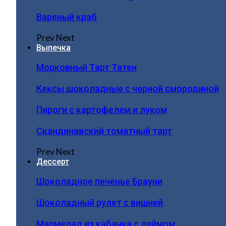
Вареный краб
Prev
Next
Выпечка
Морковный Тарт Татен
Кексы шоколадные с черной смородиной
Пироги c картофелем и луком
Скандинавский томатный тарт
Prev
Next
Дессерт
Шоколадное печенье Брауни
Шоколадный рулет с вишней
Мармелад из кабачка с лаймом