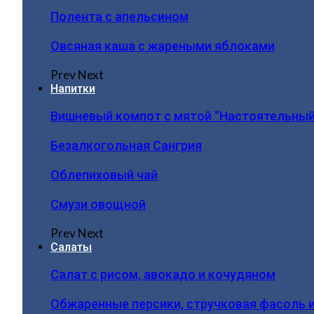
Полента с апельсином
Овсяная каша с жареными яблоками
Prev
Next
Напитки
Вишневый компот с мятой “Настоятельный
Безалкогольная Сангрия
Облепиховый чай
Смузи овощной
Prev
Next
Салаты
Салат с рисом, авокадо и кочудяном
Обжаренные персики, стручковая фасоль 