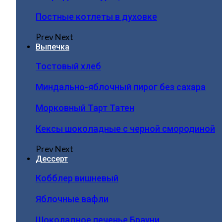
Постные котлеты в духовке
Prev
Next
Выпечка
Тостовый хлеб
Миндально-яблочный пирог без сахара
Морковный Тарт Татен
Кексы шоколадные с черной смородиной
Prev
Next
Дессерт
Кобблер вишневый
Яблочные вафли
Шоколадное печенье Брауни