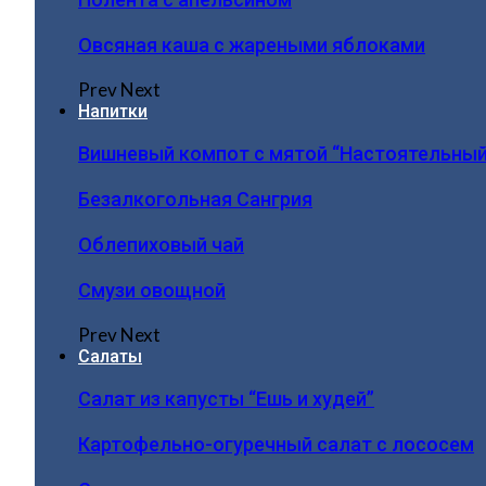
Овсяная каша с жареными яблоками
Prev
Next
Напитки
Вишневый компот с мятой “Настоятельный
Безалкогольная Сангрия
Облепиховый чай
Смузи овощной
Prev
Next
Салаты
Салат из капусты “Ешь и худей”
Картофельно-огуречный салат с лососем