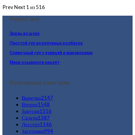
Prev
Next
1 из 516
Рецепт дня:
Зразы из щуки
Простой суп из копченых колбасок
Сливочный суп с курицей и макаронами
Мини осьминоги рецепт
Популярные категории
Выпечка
2147
Второе
1548
Закуски
1516
Салаты
1387
Дессерт
1146
Заготовки
994