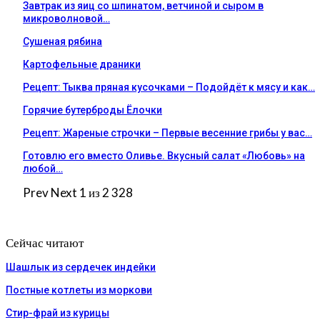
Завтрак из яиц со шпинатом, ветчиной и сыром в
микроволновой…
Сушеная рябина
Картофельные драники
Рецепт: Тыква пряная кусочками – Подойдёт к мясу и как…
Горячие бутерброды Ёлочки
Рецепт: Жареные строчки – Первые весенние грибы у вас…
Готовлю его вместо Оливье. Вкусный салат «Любовь» на
любой…
Prev
Next
1 из 2 328
Сейчас читают
Шашлык из сердечек индейки
Постные котлеты из моркови
Стир-фрай из курицы