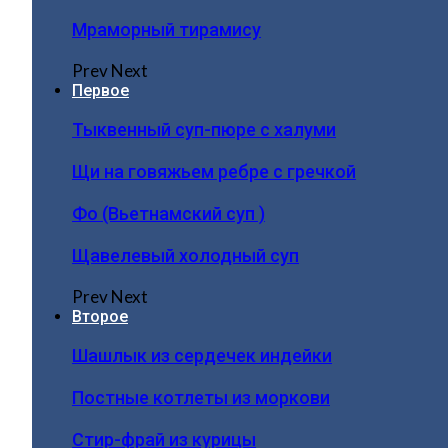
Мраморный тирамису
Prev
Next
Первое
Тыквенный суп-пюре с халуми
Щи на говяжьем ребре с гречкой
Фо (Вьетнамский суп )
Щавелевый холодный суп
Prev
Next
Второе
Шашлык из сердечек индейки
Постные котлеты из моркови
Стир-фрай из курицы