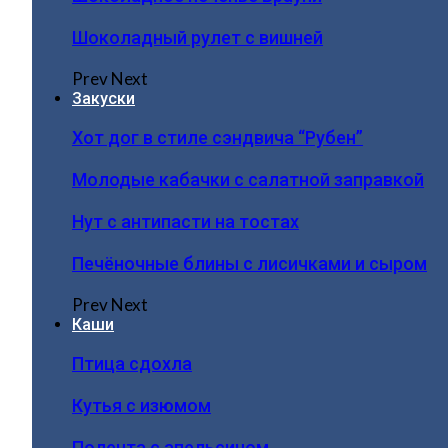
Шоколадный рулет с вишней
Prev
Next
Закуски
Хот дог в стиле сэндвича “Рубен”
Молодые кабачки с салатной заправкой
Нут с антипасти на тостах
Печёночные блины с лисичками и сыром
Prev
Next
Каши
Птица сдохла
Кутья с изюмом
Полента с апельсином