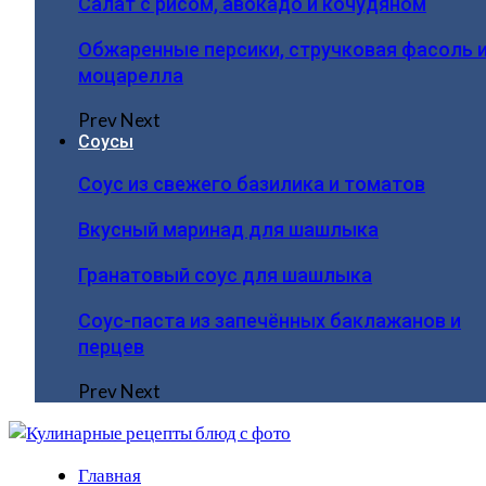
Салат с рисом, авокадо и кочудяном
Обжаренные персики, стручковая фасоль 
моцарелла
Prev
Next
Соусы
Соус из свежего базилика и томатов
Вкусный маринад для шашлыка
Гранатовый соус для шашлыка
Соус-паста из запечённых баклажанов и
перцев
Prev
Next
Главная