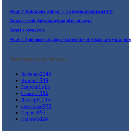
Рецепт: Кокосовый пирог – По немецкому рецепту.
Салат с грейпфрутом, курицей и авокадо
Салат с кускусом
Рецепт: Ленивые голубцы-котлетки – В томатно-сметанно
Популярные категории
Выпечка
2146
Второе
1548
Закуски
1515
Салаты
1386
Дессерт
1145
Заготовки
993
Первое
853
Напитки
826