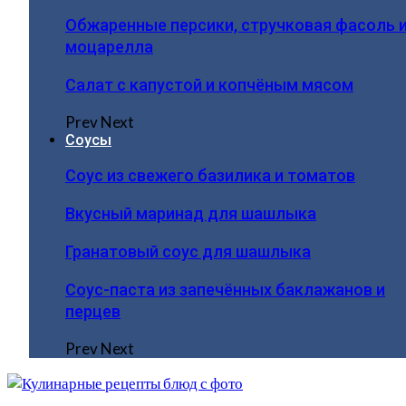
Обжаренные персики, стручковая фасоль 
моцарелла
Салат с капустой и копчёным мясом
Prev
Next
Соусы
Соус из свежего базилика и томатов
Вкусный маринад для шашлыка
Гранатовый соус для шашлыка
Соус-паста из запечённых баклажанов и
перцев
Prev
Next