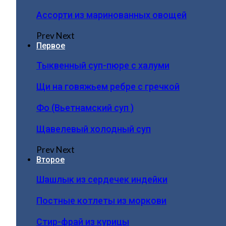
Ассорти из маринованных овощей
Prev
Next
Первое
Тыквенный суп-пюре с халуми
Щи на говяжьем ребре с гречкой
Фо (Вьетнамский суп )
Щавелевый холодный суп
Prev
Next
Второе
Шашлык из сердечек индейки
Постные котлеты из моркови
Стир-фрай из курицы