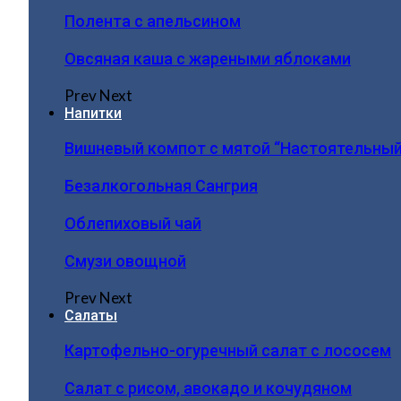
Полента с апельсином
Овсяная каша с жареными яблоками
Prev
Next
Напитки
Вишневый компот с мятой “Настоятельный
Безалкогольная Сангрия
Облепиховый чай
Смузи овощной
Prev
Next
Салаты
Картофельно-огуречный салат с лососем
Салат с рисом, авокадо и кочудяном