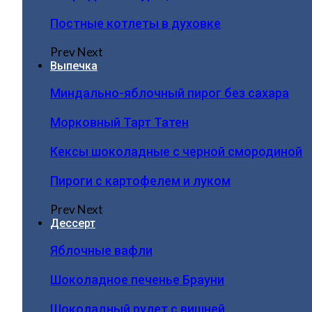
Постные котлеты в духовке
Prev
Next
Выпечка
Миндально-яблочный пирог без сахара
Морковный Тарт Татен
Кексы шоколадные с черной смородиной
Пироги c картофелем и луком
Prev
Next
Дессерт
Яблочные вафли
Шоколадное печенье Брауни
Шоколадный рулет с вишней