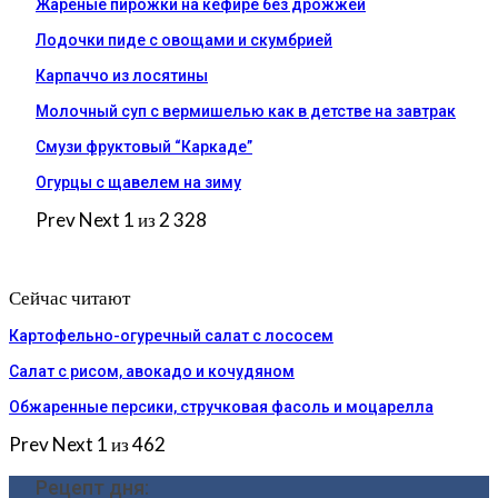
Жареные пирожки на кефире без дрожжей
Лодочки пиде с овощами и скумбрией
Карпаччо из лосятины
Молочный суп с вермишелью как в детстве на завтрак
Смузи фруктовый “Каркаде”
Огурцы с щавелем на зиму
Prev
Next
1 из 2 328
Сейчас читают
Картофельно-огуречный салат с лососем
Салат с рисом, авокадо и кочудяном
Обжаренные персики, стручковая фасоль и моцарелла
Prev
Next
1 из 462
Рецепт дня: