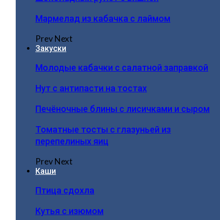
Мармелад из кабачка с лаймом
Prev
Next
Закуски
Молодые кабачки с салатной заправкой
Нут с антипасти на тостах
Печёночные блины с лисичками и сыром
Томатные тосты с глазуньей из
перепелиных яиц
Prev
Next
Каши
Птица сдохла
Кутья с изюмом