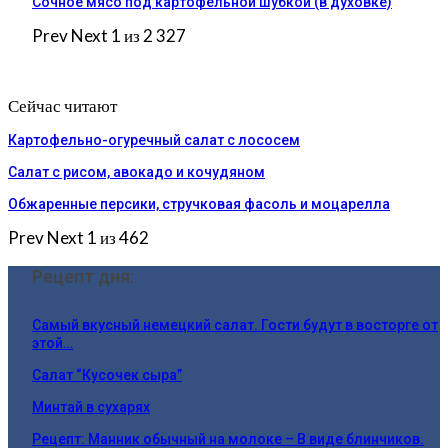
Сочное мясо под картофельной шубкой (в духовке)
Prev
Next
1 из 2 327
Сейчас читают
Картофельно-огуречный салат с лососем
Салат с рисом, авокадо и кочудяном
Обжаренные персики, стручковая фасоль и моцарелла
Prev
Next
1 из 462
Рецепт дня:
Самый вкусный немецкий салат. Гости будут в восторге от
этой…
Салат “Кусочек сыра”
Минтай в сухарях
Рецепт: Манник обычный на молоке – В виде блинчиков.