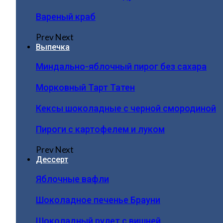
Вареный краб
Prev
Next
Выпечка
Миндально-яблочный пирог без сахара
Морковный Тарт Татен
Кексы шоколадные с черной смородиной
Пироги c картофелем и луком
Prev
Next
Дессерт
Яблочные вафли
Шоколадное печенье Брауни
Шоколадный рулет с вишней