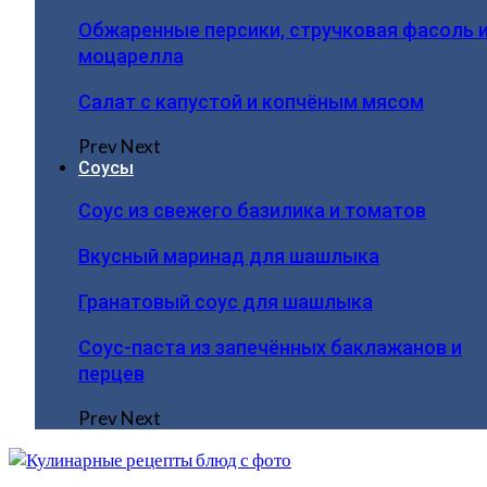
Обжаренные персики, стручковая фасоль 
моцарелла
Салат с капустой и копчёным мясом
Prev
Next
Соусы
Соус из свежего базилика и томатов
Вкусный маринад для шашлыка
Гранатовый соус для шашлыка
Соус-паста из запечённых баклажанов и
перцев
Prev
Next