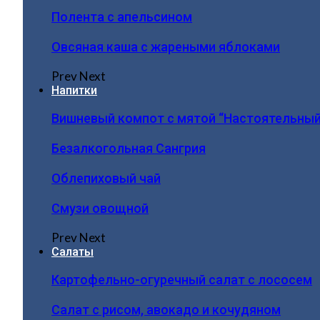
Полента с апельсином
Овсяная каша с жареными яблоками
Prev
Next
Напитки
Вишневый компот с мятой “Настоятельный
Безалкогольная Сангрия
Облепиховый чай
Смузи овощной
Prev
Next
Салаты
Картофельно-огуречный салат с лососем
Салат с рисом, авокадо и кочудяном