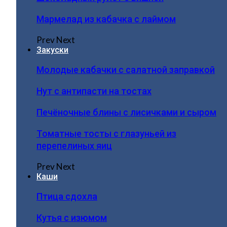
Мармелад из кабачка с лаймом
Prev
Next
Закуски
Молодые кабачки с салатной заправкой
Нут с антипасти на тостах
Печёночные блины с лисичками и сыром
Томатные тосты с глазуньей из
перепелиных яиц
Prev
Next
Каши
Птица сдохла
Кутья с изюмом