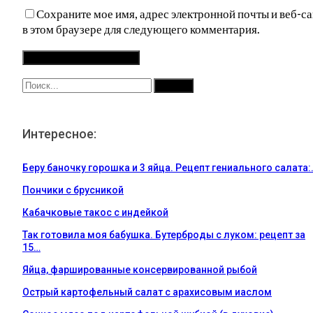
Сохраните мое имя, адрес электронной почты и веб-са
в этом браузере для следующего комментария.
Интересное:
Беру баночку горошка и 3 яйца. Рецепт гениального салата:
Пончики с брусникой
Кабачковые такос с индейкой
Так готовила моя бабушка. Бутерброды с луком: рецепт за
15…
Яйца, фаршированные консервированной рыбой
Острый картофельный салат с арахисовым иаслом