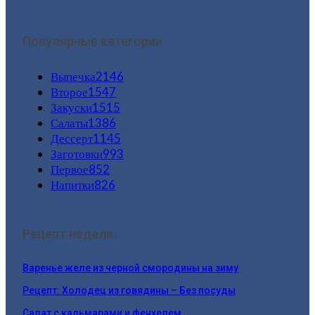
Популярные категории
Выпечка
2146
Второе
1547
Закуски
1515
Салаты
1386
Дессерт
1145
Заготовки
993
Первое
852
Напитки
826
Рецепт недели:
Варенье желе из черной смородины на зиму
Рецепт: Холодец из говядины – Без посуды
Салат с кальмарами и фенхелем