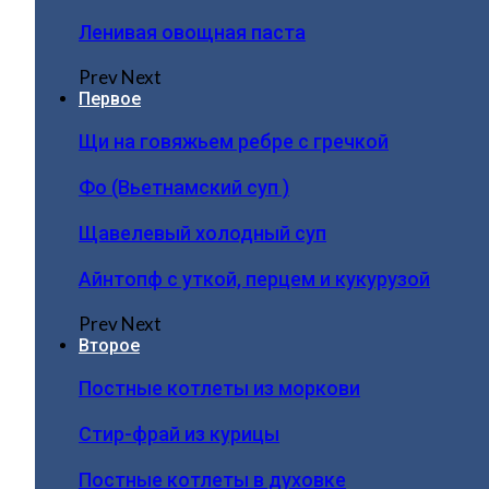
Ленивая овощная паста
Prev
Next
Первое
Щи на говяжьем ребре с гречкой
Фо (Вьетнамский суп )
Щавелевый холодный суп
Айнтопф с уткой, перцем и кукурузой
Prev
Next
Второе
Постные котлеты из моркови
Стир-фрай из курицы
Постные котлеты в духовке