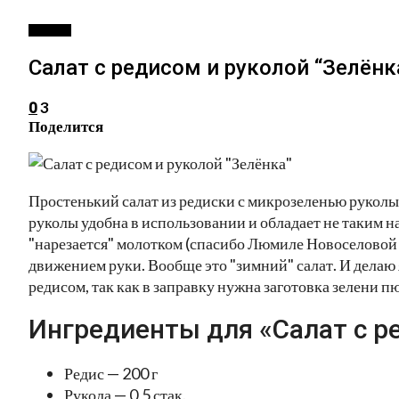
САЛАТЫ
Салат с редисом и руколой “Зелёнк
3
0
Поделится
Простенький салат из редиски с микрозеленью руколы
руколы удобна в использовании и обладает не таким 
"нарезается" молотком (спасибо Люмиле Новоселовой з
движением руки. Вообще это "зимний" салат. И делаю 
редисом, так как в заправку нужна заготовка зелени пю
Ингредиенты для «Салат с ре
Редис — 200 г
Рукола — 0,5 стак.