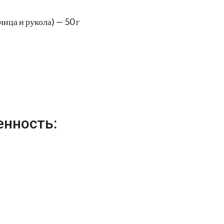
чица и рукола) — 50 г
енность: