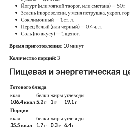
Йогурт (или мягкий творог, или сметана) — 50 г
Зелень (пюре зелени, у меня петрушка, укроп, гор
Сок лимонный — 1 ст. л.
Перец белый (или черный) — 0,4 ч. л.
Соль (по вкусу) — 1 щепот.
Время приготовления:
10 минут
Количество порций:
3
Пищевая и энергетическая ц
Готового блюда
ккал
белки
жиры
углеводы
106.4 ккал
5.2 г
1 г
19.1 г
Порции
ккал
белки
жиры
углеводы
35.5 ккал
1.7 г
0.3 г
6.4 г