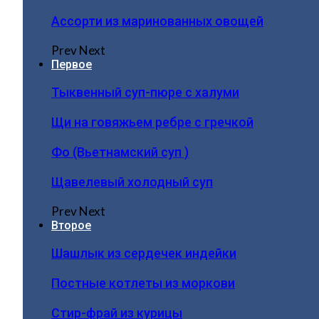
Ассорти из маринованных овощей
Prev
Next
Первое
Тыквенный суп-пюре с халуми
Щи на говяжьем ребре с гречкой
Фо (Вьетнамский суп )
Щавелевый холодный суп
Prev
Next
Второе
Шашлык из сердечек индейки
Постные котлеты из моркови
Стир-фрай из курицы