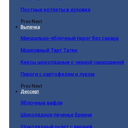
Постные котлеты в духовке
Prev
Next
Выпечка
Миндально-яблочный пирог без сахара
Морковный Тарт Татен
Кексы шоколадные с черной смородиной
Пироги c картофелем и луком
Prev
Next
Дессерт
Яблочные вафли
Шоколадное печенье Брауни
Шоколадный рулет с вишней