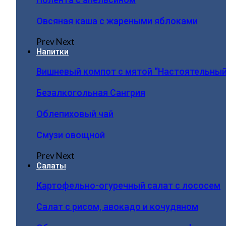
Овсяная каша с жареными яблоками
Prev
Next
Напитки
Вишневый компот с мятой “Настоятельный
Безалкогольная Сангрия
Облепиховый чай
Смузи овощной
Prev
Next
Салаты
Картофельно-огуречный салат с лососем
Салат с рисом, авокадо и кочудяном