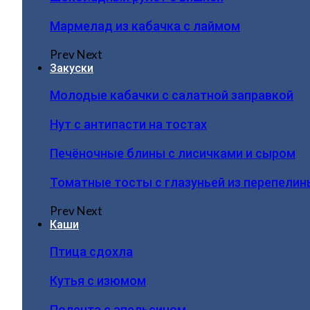
Мармелад из кабачка с лаймом
Prev
Next
Закуски
Молодые кабачки с салатной заправкой
Нут с антипасти на тостах
Печёночные блины с лисичками и сыром
Томатные тосты с глазуньей из перепелин
Prev
Next
Каши
Птица сдохла
Кутья с изюмом
Полента с апельсином