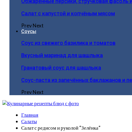
Обжаренные персики, стручковая фасоль 
Салат с капустой и копчёным мясом
Prev
Next
Соусы
Соус из свежего базилика и томатов
Вкусный маринад для шашлыка
Гранатовый соус для шашлыка
Соус-паста из запечённых баклажанов и п
Prev
Next
Главная
Салаты
Салат с редисом и руколой “Зелёнка”