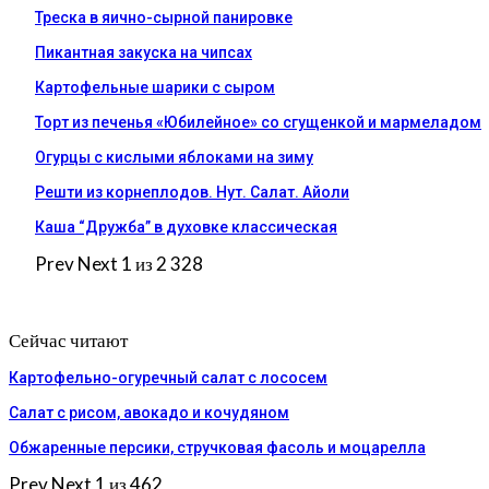
Треска в яично-сырной панировке
Пикантная закуска на чипсах
Картофельные шарики с сыром
Торт из печенья «Юбилейное» со сгущенкой и мармеладом
Огурцы с кислыми яблоками на зиму
Решти из корнеплодов. Нут. Салат. Айоли
Каша “Дружба” в духовке классическая
Prev
Next
1 из 2 328
Сейчас читают
Картофельно-огуречный салат с лососем
Салат с рисом, авокадо и кочудяном
Обжаренные персики, стручковая фасоль и моцарелла
Prev
Next
1 из 462