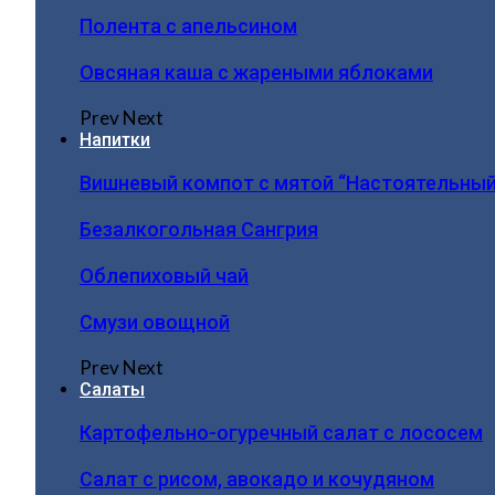
Полента с апельсином
Овсяная каша с жареными яблоками
Prev
Next
Напитки
Вишневый компот с мятой “Настоятельный
Безалкогольная Сангрия
Облепиховый чай
Смузи овощной
Prev
Next
Салаты
Картофельно-огуречный салат с лососем
Салат с рисом, авокадо и кочудяном