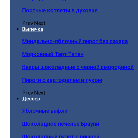
Постные котлеты в духовке
Prev
Next
Выпечка
Миндально-яблочный пирог без сахара
Морковный Тарт Татен
Кексы шоколадные с черной смородиной
Пироги c картофелем и луком
Prev
Next
Дессерт
Яблочные вафли
Шоколадное печенье Брауни
Шоколадный рулет с вишней