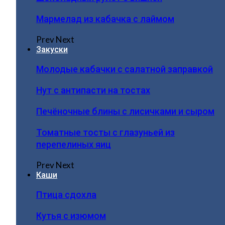
Мармелад из кабачка с лаймом
Prev
Next
Закуски
Молодые кабачки с салатной заправкой
Нут с антипасти на тостах
Печёночные блины с лисичками и сыром
Томатные тосты с глазуньей из
перепелиных яиц
Prev
Next
Каши
Птица сдохла
Кутья с изюмом