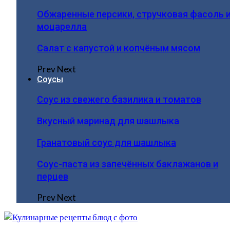
Обжаренные персики, стручковая фасоль 
моцарелла
Салат с капустой и копчёным мясом
Prev
Next
Соусы
Соус из свежего базилика и томатов
Вкусный маринад для шашлыка
Гранатовый соус для шашлыка
Соус-паста из запечённых баклажанов и
перцев
Prev
Next