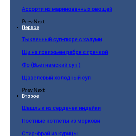
Ассорти из маринованных овощей
Prev
Next
Первое
Тыквенный суп-пюре с халуми
Щи на говяжьем ребре с гречкой
Фо (Вьетнамский суп )
Щавелевый холодный суп
Prev
Next
Второе
Шашлык из сердечек индейки
Постные котлеты из моркови
Стир-фрай из курицы