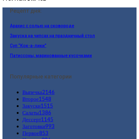
Рецепт дня:
Арахис с солью на сковороде
Закуска на чипсах на праздничный стол
Суп “Кок-а-лики”
Патиссоны, маринованные кусочками
Популярные категории
Выпечка
2146
Второе
1548
Закуски
1515
Салаты
1386
Дессерт
1145
Заготовки
993
Первое
853