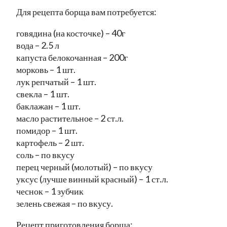
Для рецепта борща вам потребуется:
говядина (на косточке) – 40г
вода – 2.5 л
капуста белокочанная – 200г
морковь – 1 шт.
лук репчатый – 1 шт.
свекла – 1 шт.
баклажан – 1 шт.
масло растительное – 2 ст.л.
помидор – 1 шт.
картофель – 2 шт.
соль – по вкусу
перец черный (молотый) – по вкусу
уксус (лучше винный красный) – 1 ст.л.
чеснок – 1 зубчик
зелень свежая – по вкусу.
Рецепт приготовления борща: