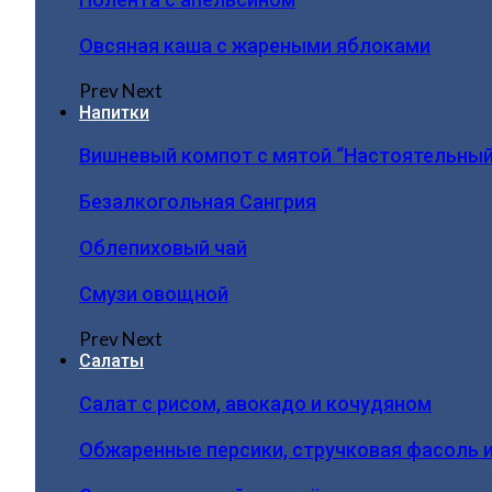
Овсяная каша с жареными яблоками
Prev
Next
Напитки
Вишневый компот с мятой “Настоятельный
Безалкогольная Сангрия
Облепиховый чай
Смузи овощной
Prev
Next
Салаты
Салат с рисом, авокадо и кочудяном
Обжаренные персики, стручковая фасоль 