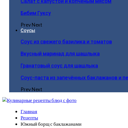
Салат с капустой и копчёным мясом
Бибим Гуксу
Prev
Next
Соусы
Соус из свежего базилика и томатов
Вкусный маринад для шашлыка
Гранатовый соус для шашлыка
Соус-паста из запечённых баклажанов и п
Prev
Next
Главная
Рецепты
Южный борщ с баклажанами