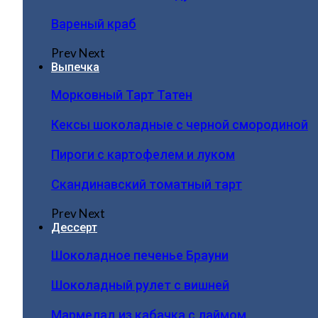
Вареный краб
Prev
Next
Выпечка
Морковный Тарт Татен
Кексы шоколадные с черной смородиной
Пироги c картофелем и луком
Скандинавский томатный тарт
Prev
Next
Дессерт
Шоколадное печенье Брауни
Шоколадный рулет с вишней
Мармелад из кабачка с лаймом