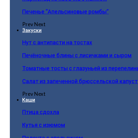
Печенье “Апельсиновые ромбы”
Prev
Next
Закуски
Нут с антипасти на тостах
Печёночные блины с лисичками и сыром
Томатные тосты с глазуньей из перепелин
Салат из запеченной брюссельской капус
Prev
Next
Каши
Птица сдохла
Кутья с изюмом
Полента с апельсином