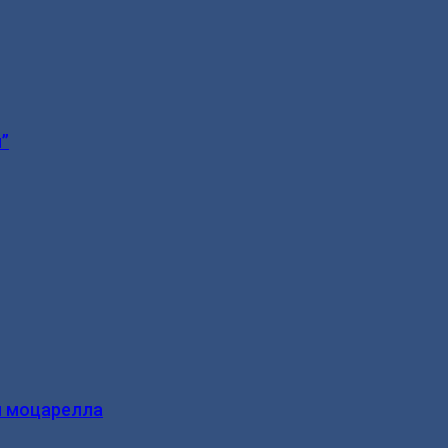
”
и моцарелла