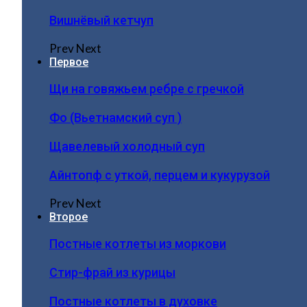
Вишнёвый кетчуп
Prev
Next
Первое
Щи на говяжьем ребре с гречкой
Фо (Вьетнамский суп )
Щавелевый холодный суп
Айнтопф с уткой, перцем и кукурузой
Prev
Next
Второе
Постные котлеты из моркови
Стир-фрай из курицы
Постные котлеты в духовке