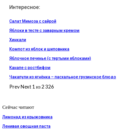
Интересное:
Салат Мимоза с сайрой
Яблоки в тесте с заварным кремом
Хинкали
Компот из яблок и шиповника
Яблочное печенье (с тертыми яблоками)
Канапе с ростбифом
Чакапули из ягнёнка – пасхальное грузинское блюдо
Prev
Next
1 из 2 326
Сейчас читают
Лимонад из крыжовника
Ленивая овощная паста