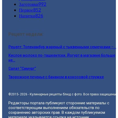
Заготовки
992
Первое
852
Напитки
826
Рецепт недели:
Рецепт: Топенамбур жареный с тыквенными семечками –…
Кислое молоко по-ташкентски. Йогурт в магазине больше
не…
Салат “Симург”
Творожное печенье с бананом в кокосовой стружке
©2015- 2026 - Кулинарные рецепты блюд с фото. Все права защищены.
Редакторы портала публикуют сторонние материалы с
соответствующим выполнением обязательств по
сохранению авторских прав. В каждом публикуемом
материале указывается ссылка на источник