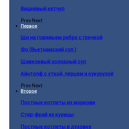
Вишнёвый кетчуп
Prev
Next
Первое
Щи на говяжьем ребре с гречкой
Фо (Вьетнамский суп )
Щавелевый холодный суп
Айнтопф с уткой, перцем и кукурузой
Prev
Next
Второе
Постные котлеты из моркови
Стир-фрай из курицы
Постные котлеты в духовке