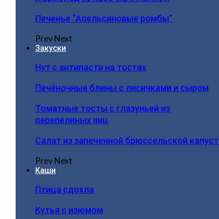
Печенье “Апельсиновые ромбы”
Prev
Next
Закуски
Нут с антипасти на тостах
Печёночные блины с лисичками и сыром
Томатные тосты с глазуньей из
перепелиных яиц
Салат из запеченной брюссельской капус
Prev
Next
Каши
Птица сдохла
Кутья с изюмом