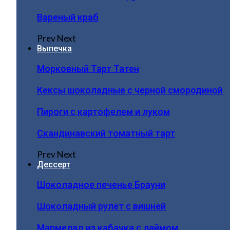
Вареный краб
Prev
Next
Выпечка
Морковный Тарт Татен
Кексы шоколадные с черной смородиной
Пироги c картофелем и луком
Скандинавский томатный тарт
Prev
Next
Дессерт
Шоколадное печенье Брауни
Шоколадный рулет с вишней
Мармелад из кабачка с лаймом