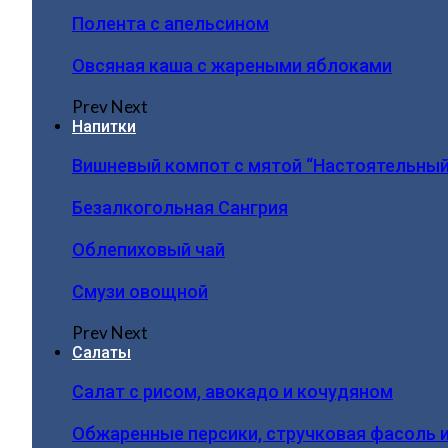
Полента с апельсином
Овсяная каша с жареными яблоками
Prev
Next
Напитки
Вишневый компот с мятой “Настоятельный
Безалкогольная Сангрия
Облепиховый чай
Смузи овощной
Prev
Next
Салаты
Салат с рисом, авокадо и кочудяном
Обжаренные персики, стручковая фасоль 