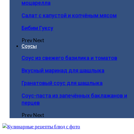
моцарелла
Салат с капустой и копчёным мясом
Бибим Гуксу
Prev
Next
Соусы
Соус из свежего базилика и томатов
Вкусный маринад для шашлыка
Гранатовый соус для шашлыка
Соус-паста из запечённых баклажанов и
перцев
Prev
Next