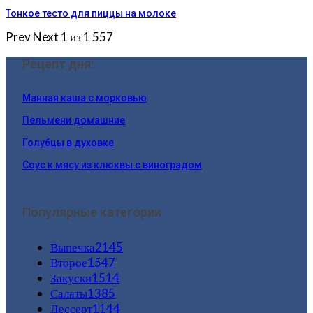
Тонкое тесто для пиццы на молоке
Prev
Next
1 из 1 557
Рецепт дня:
Манная каша с морковью
Пельмени домашние
Голубцы в духовке
Соус к мясу из клюквы с виноградом
Популярные категории
Выпечка
2145
Второе
1547
Закуски
1514
Салаты
1385
Дессерт
1144