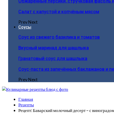
Обжаренные персики, стручковая фасоль 
Салат с капустой и копчёным мясом
Prev
Next
Соусы
Соус из свежего базилика и томатов
Вкусный маринад для шашлыка
Гранатовый соус для шашлыка
Соус-паста из запечённых баклажанов и п
Prev
Next
Главная
Рецепты
Рецепт: Баварский молочный десерт – с виноградо