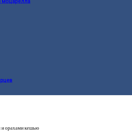
и моцарелла
ерцев
м и орахами кешью