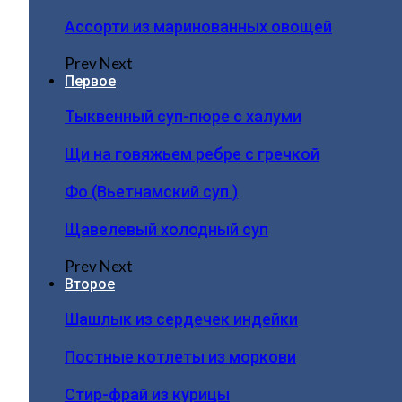
Ассорти из маринованных овощей
Prev
Next
Первое
Тыквенный суп-пюре с халуми
Щи на говяжьем ребре с гречкой
Фо (Вьетнамский суп )
Щавелевый холодный суп
Prev
Next
Второе
Шашлык из сердечек индейки
Постные котлеты из моркови
Стир-фрай из курицы