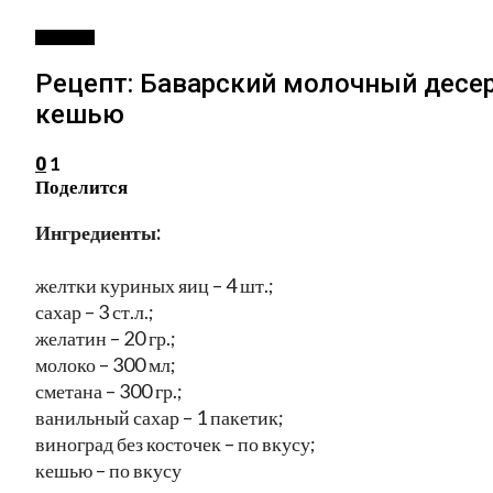
РЕЦЕПТЫ
Рецепт: Баварский молочный десер
кешью
1
0
Поделится
Ингредиенты:
желтки куриных яиц – 4 шт.;
сахар – 3 ст.л.;
желатин – 20 гр.;
молоко – 300 мл;
сметана – 300 гр.;
ванильный сахар – 1 пакетик;
виноград без косточек – по вкусу;
кешью – по вкусу