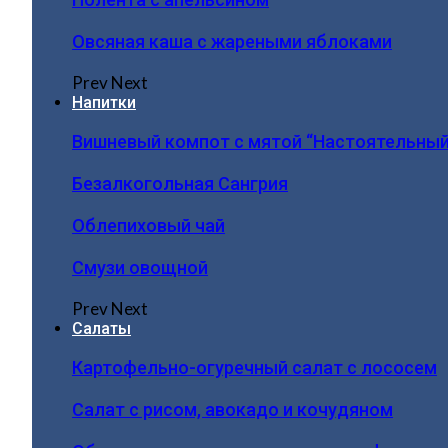
Овсяная каша с жареными яблоками
Prev
Next
Напитки
Вишневый компот с мятой “Настоятельный
Безалкогольная Сангрия
Облепиховый чай
Смузи овощной
Prev
Next
Салаты
Картофельно-огуречный салат с лососем
Салат с рисом, авокадо и кочудяном