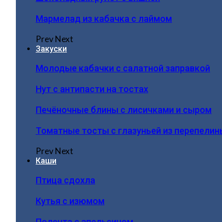
Мармелад из кабачка с лаймом
Prev
Next
Закуски
Молодые кабачки с салатной заправкой
Нут с антипасти на тостах
Печёночные блины с лисичками и сыром
Томатные тосты с глазуньей из перепелин
Prev
Next
Каши
Птица сдохла
Кутья с изюмом
Полента с апельсином