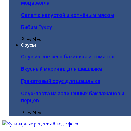
моцарелла
Салат с капустой и копчёным мясом
Бибим Гуксу
Prev
Next
Соусы
Соус из свежего базилика и томатов
Вкусный маринад для шашлыка
Гранатовый соус для шашлыка
Соус-паста из запечённых баклажанов и
перцев
Prev
Next