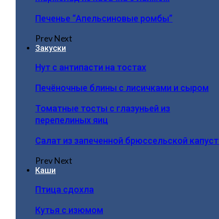
Печенье “Апельсиновые ромбы”
Prev
Next
Закуски
Нут с антипасти на тостах
Печёночные блины с лисичками и сыром
Томатные тосты с глазуньей из
перепелиных яиц
Салат из запеченной брюссельской капус
Prev
Next
Каши
Птица сдохла
Кутья с изюмом