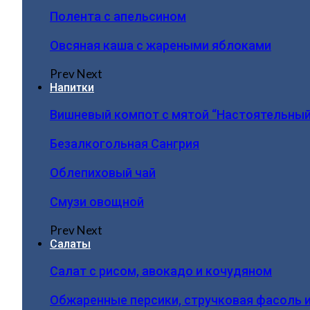
Полента с апельсином
Овсяная каша с жареными яблоками
Prev
Next
Напитки
Вишневый компот с мятой “Настоятельный
Безалкогольная Сангрия
Облепиховый чай
Смузи овощной
Prev
Next
Салаты
Салат с рисом, авокадо и кочудяном
Обжаренные персики, стручковая фасоль 