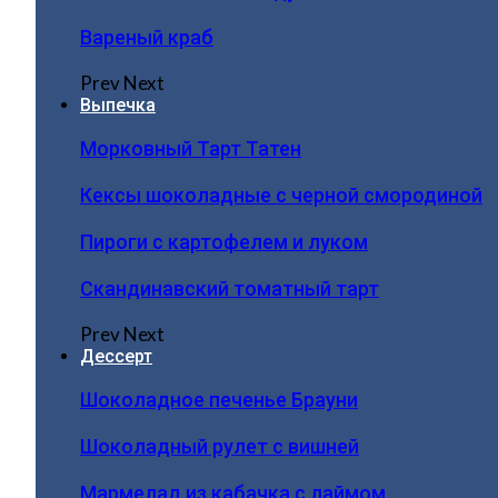
Вареный краб
Prev
Next
Выпечка
Морковный Тарт Татен
Кексы шоколадные с черной смородиной
Пироги c картофелем и луком
Скандинавский томатный тарт
Prev
Next
Дессерт
Шоколадное печенье Брауни
Шоколадный рулет с вишней
Мармелад из кабачка с лаймом