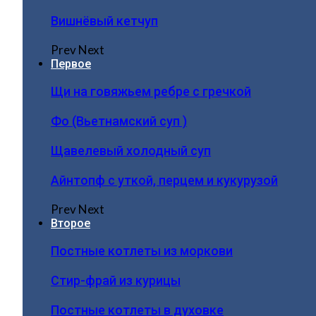
Вишнёвый кетчуп
Prev
Next
Первое
Щи на говяжьем ребре с гречкой
Фо (Вьетнамский суп )
Щавелевый холодный суп
Айнтопф с уткой, перцем и кукурузой
Prev
Next
Второе
Постные котлеты из моркови
Стир-фрай из курицы
Постные котлеты в духовке