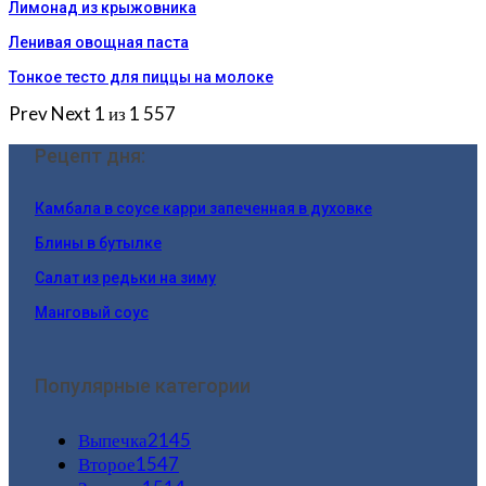
Лимонад из крыжовника
Ленивая овощная паста
Тонкое тесто для пиццы на молоке
Prev
Next
1 из 1 557
Рецепт дня:
Камбала в соусе карри запеченная в духовке
Блины в бутылке
Салат из редьки на зиму
Манговый соус
Популярные категории
Выпечка
2145
Второе
1547