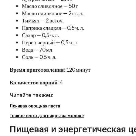
Масло сливочное — 50 г
Масло оливковое — 2 ст. л.
Тимьян — 2 веточ.
Паприка сладкая — 0,5 ч. л.
Сахар — 0,5 ч. л.
Перец черный — 0,5 ч. л.
Вода — 70 мл
Соль — 0,5 ч. л.
Время приготовления:
120 минут
Количество порций:
4
Читайте такжеu:
Ленивая овощная паста
Тонкое тесто для пиццы на молоке
Пищевая и энергетическая ц