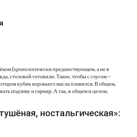
я
далёком (хронологически предшествующем, а не в
да, столовой готовили. Такое, чтобы с соусом –
отором кубик коровьего масла плавился. В общем,
ать подливу и гарнир. А так, в общем и целом,
тушёная, ностальгическая»: