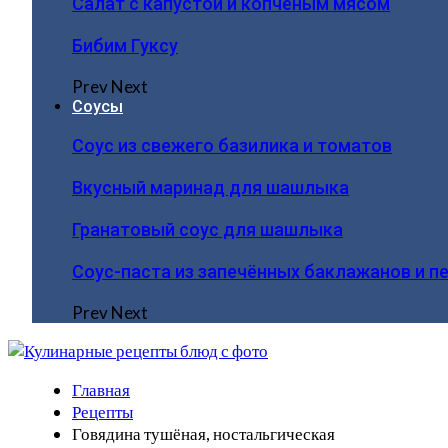
Салат с капустой и копчёным мясом
Бибим Гуксу
Prev
Next
Соусы
Соус из свежего базилика и томатов
Вкусный маринад для шашлыка
Гранатовый соус для шашлыка
Соус-паста из запечённых баклажанов и п
Prev
Next
Главная
Рецепты
Говядина тушёная, ностальгическая