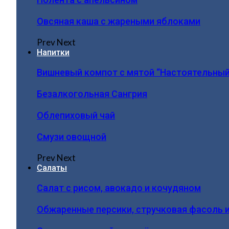
Овсяная каша с жареными яблоками
Prev
Next
Напитки
Вишневый компот с мятой “Настоятельный
Безалкогольная Сангрия
Облепиховый чай
Смузи овощной
Prev
Next
Салаты
Салат с рисом, авокадо и кочудяном
Обжаренные персики, стручковая фасоль 