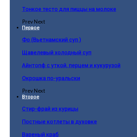
Тонкое тесто для пиццы на молоке
Prev
Next
Первое
Фо (Вьетнамский суп )
Щавелевый холодный суп
Айнтопф с уткой, перцем и кукурузой
Окрошка по-уральски
Prev
Next
Второе
Стир-фрай из курицы
Постные котлеты в духовке
Вареный краб