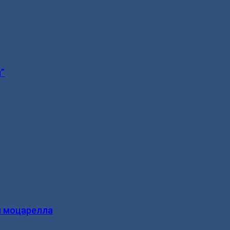
”
и моцарелла