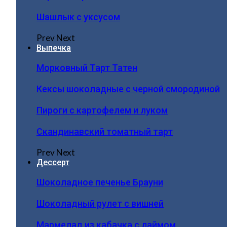
Шашлык с уксусом
Prev
Next
Выпечка
Морковный Тарт Татен
Кексы шоколадные с черной смородиной
Пироги c картофелем и луком
Скандинавский томатный тарт
Prev
Next
Дессерт
Шоколадное печенье Брауни
Шоколадный рулет с вишней
Мармелад из кабачка с лаймом