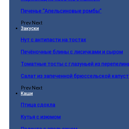
Печенье “Апельсиновые ромбы”
Prev
Next
Закуски
Нут с антипасти на тостах
Печёночные блины с лисичками и сыром
Томатные тосты с глазуньей из перепелин
Салат из запеченной брюссельской капус
Prev
Next
Каши
Птица сдохла
Кутья с изюмом
Полента с апельсином