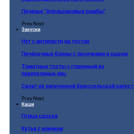
Печенье “Апельсиновые ромбы”
Prev
Next
Закуски
Нут с антипасти на тостах
Печёночные блины с лисичками и сыром
Томатные тосты с глазуньей из
перепелиных яиц
Салат из запеченной брюссельской капус
Prev
Next
Каши
Птица сдохла
Кутья с изюмом