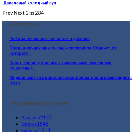
Щавелевый холодный суп
Prev
Next
1 из 284
Рецепт дня:
Рыба запеченная с чесноком в духовке
Оладьи-хачапурики: сырный сюрприз за 10 минут, от
которого…
Салат с авокадо, манго и тыквенными семечками,
пошаговый…
Морковный суп с кокосовым молоком, пошаговый рецепт 
фото
Популярные категории
Выпечка
2145
Второе
1546
Закуски
1514