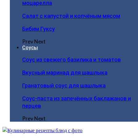
моцарелла
Салат с капустой и копчёным мясом
Бибим Гуксу
Prev
Next
Соусы
Соус из свежего базилика и томатов
Вкусный маринад для шашлыка
Гранатовый соус для шашлыка
Соус-паста из запечённых баклажанов и
перцев
Prev
Next