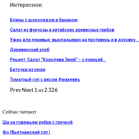
Интересное:
Блины с шоколадом и бананом
Салат из фунчозы и китайских древесных грибов
Ужин для ленивых: выкладываю на противень и в духовку.
Деревенский хлеб
Рецепт: Салат “Королева Змей” – с курицей…
Биточки из пюре
Томатный суп с рисом #махеевъ
Prev
Next
1 из 2 326
Сейчас читают
Щи на говяжьем ребре с гречкой
Фо (Вьетнамский суп )