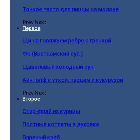
Тонкое тесто для пиццы на молоке
Prev
Next
Первое
Щи на говяжьем ребре с гречкой
Фо (Вьетнамский суп )
Щавелевый холодный суп
Айнтопф с уткой, перцем и кукурузой
Prev
Next
Второе
Стир-фрай из курицы
Постные котлеты в духовке
Вареный краб