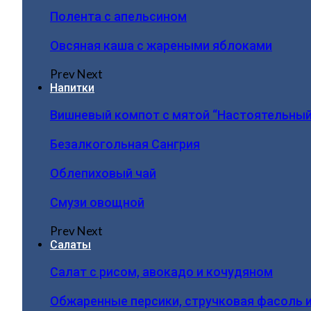
Полента с апельсином
Овсяная каша с жареными яблоками
Prev
Next
Напитки
Вишневый компот с мятой “Настоятельный
Безалкогольная Сангрия
Облепиховый чай
Смузи овощной
Prev
Next
Салаты
Салат с рисом, авокадо и кочудяном
Обжаренные персики, стручковая фасоль 