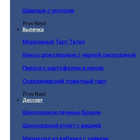
Шашлык с уксусом
Prev
Next
Выпечка
Морковный Тарт Татен
Кексы шоколадные с черной смородиной
Пироги c картофелем и луком
Скандинавский томатный тарт
Prev
Next
Дессерт
Шоколадное печенье Брауни
Шоколадный рулет с вишней
Мармелад из кабачка с лаймом