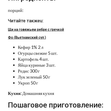
порций:
Читайте такжеu:
Щи на говяжьем ребре с гречкой
Фо (Вьетнамский суп )
Кефир 1% 2 л
Огурцы свежие 5 шт.
Картофель 4 шт.
Яйца куриные 3 шт.
Редис 300 г
Лук зеленый 50 г
Укроп 50 г
Кухня:
Домашняя кухня
Пошаговое приготовление: