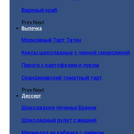
Вареный краб
Prev
Next
Выпечка
Морковный Тарт Татен
Кексы шоколадные с черной смородиной
Пироги c картофелем и луком
Скандинавский томатный тарт
Prev
Next
Дессерт
Шоколадное печенье Брауни
Шоколадный рулет с вишней
Мармелад из кабачка с лаймом