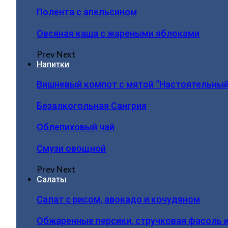
Полента с апельсином
Овсяная каша с жареными яблоками
Prev
Next
Напитки
Вишневый компот с мятой “Настоятельный
Безалкогольная Сангрия
Облепиховый чай
Смузи овощной
Prev
Next
Салаты
Салат с рисом, авокадо и кочудяном
Обжаренные персики, стручковая фасоль 