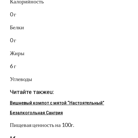
Калорийность
0 г
Белки
0 г
Жиры
6 г
Углеводы
Читайте такжеu:
Вишневый компот с мятой “Настоятельный”
Безалкогольная Сангрия
Пищевая ценность на 100г.