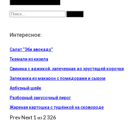
Интересное:
Салат “Эби авокадо”
Ткемали из кизила
Свинина с аджикой, запеченная до хрустящей корочки
Запеканка из макарон с помидорами и сыром
Арбузный шейк
Разборный закусочный пирог
Жареная картошка с тушёнкой на сковороде
Prev
Next
1 из 2 326