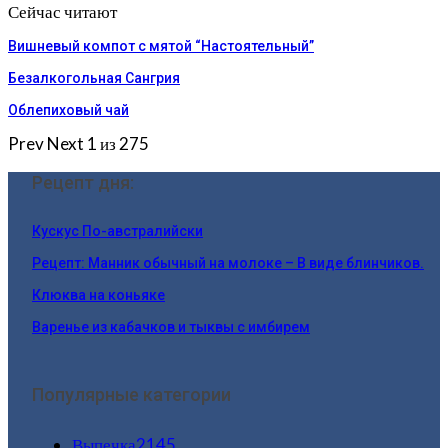
Сейчас читают
Вишневый компот с мятой “Настоятельный”
Безалкогольная Сангрия
Облепиховый чай
Prev
Next
1 из 275
Рецепт дня:
Кускус По-австралийски
Рецепт: Манник обычный на молоке – В виде блинчиков.
Клюква на коньяке
Варенье из кабачков и тыквы с имбирем
Популярные категории
Выпечка
2145