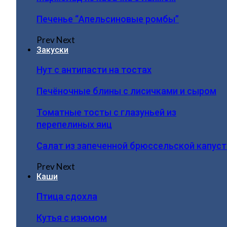
Печенье “Апельсиновые ромбы”
Prev
Next
Закуски
Нут с антипасти на тостах
Печёночные блины с лисичками и сыром
Томатные тосты с глазуньей из
перепелиных яиц
Салат из запеченной брюссельской капус
Prev
Next
Каши
Птица сдохла
Кутья с изюмом