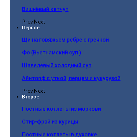
Вишнёвый кетчуп
Prev
Next
Первое
Щи на говяжьем ребре с гречкой
Фо (Вьетнамский суп )
Щавелевый холодный суп
Айнтопф с уткой, перцем и кукурузой
Prev
Next
Второе
Постные котлеты из моркови
Стир-фрай из курицы
Постные котлеты в духовке