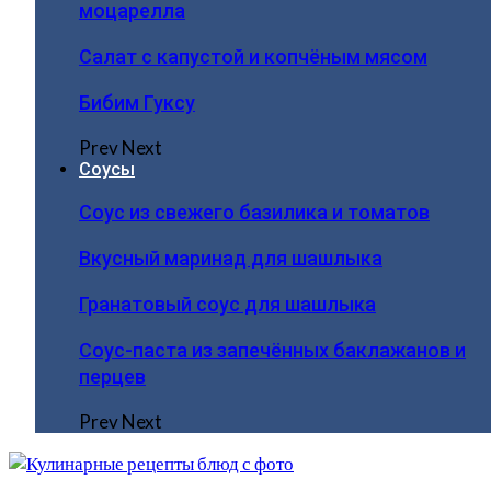
моцарелла
Салат с капустой и копчёным мясом
Бибим Гуксу
Prev
Next
Соусы
Соус из свежего базилика и томатов
Вкусный маринад для шашлыка
Гранатовый соус для шашлыка
Соус-паста из запечённых баклажанов и
перцев
Prev
Next