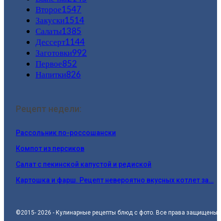
Второе
1547
Закуски
1514
Салаты
1385
Дессерт
1144
Заготовки
992
Первое
852
Напитки
826
Рецепт недели:
Рассольник по-россошански
Компот из персиков
Салат с пекинской капустой и редиской
Картошка и фарш. Рецепт невероятно вкусных котлет за…
©2015- 2026 - Кулинарные рецепты блюд с фото. Все права защищены.