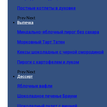
Постные котлеты в духовке
Prev
Next
Выпечка
Миндально-яблочный пирог без сахара
Морковный Тарт Татен
Кексы шоколадные с черной смородиной
Пироги c картофелем и луком
Prev
Next
Дессерт
Яблочные вафли
Шоколадное печенье Брауни
Шоколадный рулет с вишней