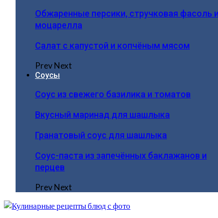
Обжаренные персики, стручковая фасоль 
моцарелла
Салат с капустой и копчёным мясом
Prev
Next
Соусы
Соус из свежего базилика и томатов
Вкусный маринад для шашлыка
Гранатовый соус для шашлыка
Соус-паста из запечённых баклажанов и
перцев
Prev
Next