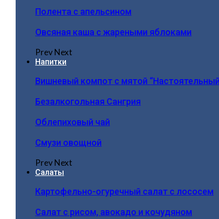
Полента с апельсином
Овсяная каша с жареными яблоками
Prev
Next
Напитки
Вишневый компот с мятой “Настоятельный
Безалкогольная Сангрия
Облепиховый чай
Смузи овощной
Prev
Next
Салаты
Картофельно-огуречный салат с лососем
Салат с рисом, авокадо и кочудяном