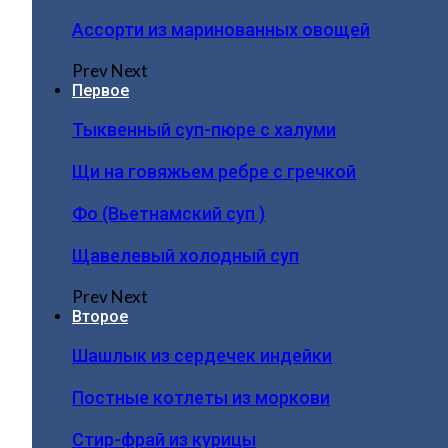
Ассорти из маринованных овощей
Prev
Next
Первое
Тыквенный суп-пюре с халуми
Щи на говяжьем ребре с гречкой
Фо (Вьетнамский суп )
Щавелевый холодный суп
Prev
Next
Второе
Шашлык из сердечек индейки
Постные котлеты из моркови
Стир-фрай из курицы