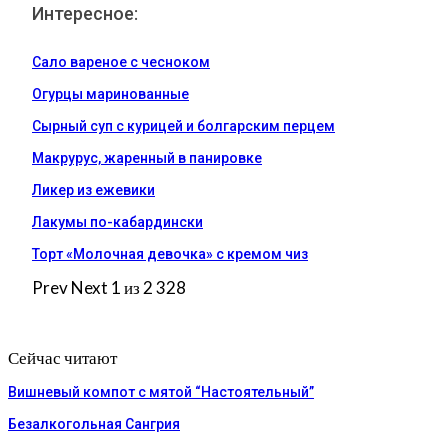
Интересное:
Сало вареное с чесноком
Огурцы маринованные
Сырный суп с курицей и болгарским перцем
Макрурус, жаренный в панировке
Ликер из ежевики
Лакумы по-кабардински
Торт «Молочная девочка» с кремом чиз
Prev
Next
1 из 2 328
Сейчас читают
Вишневый компот с мятой “Настоятельный”
Безалкогольная Сангрия