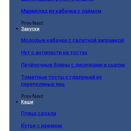
Мармелад из кабачка с лаймом
Prev
Next
Закуски
Молодые кабачки с салатной заправкой
Нут с антипасти на тостах
Печёночные блины с лисичками и сыром
Томатные тосты с глазуньей из
перепелиных яиц
Prev
Next
Каши
Птица сдохла
Кутья с изюмом