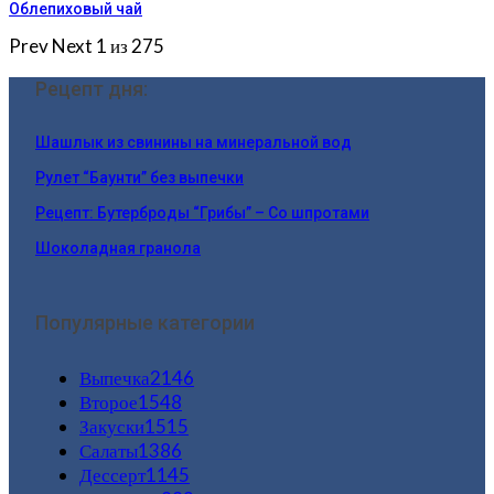
Облепиховый чай
Prev
Next
1 из 275
Рецепт дня:
Шашлык из свинины на минеральной вод
Рулет “Баунти” без выпечки
Рецепт: Бутерброды “Грибы” – Со шпротами
Шоколадная гранола
Популярные категории
Выпечка
2146
Второе
1548
Закуски
1515
Салаты
1386
Дессерт
1145