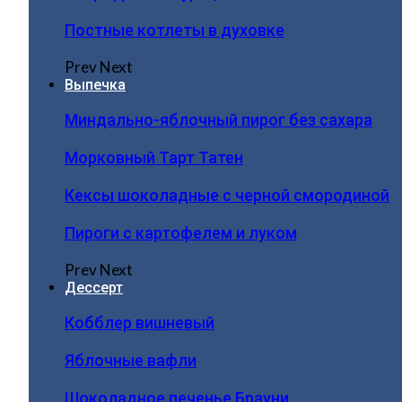
Постные котлеты в духовке
Prev
Next
Выпечка
Миндально-яблочный пирог без сахара
Морковный Тарт Татен
Кексы шоколадные с черной смородиной
Пироги c картофелем и луком
Prev
Next
Дессерт
Кобблер вишневый
Яблочные вафли
Шоколадное печенье Брауни