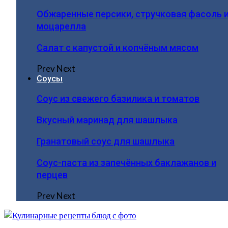
Обжаренные персики, стручковая фасоль 
моцарелла
Салат с капустой и копчёным мясом
Prev
Next
Соусы
Соус из свежего базилика и томатов
Вкусный маринад для шашлыка
Гранатовый соус для шашлыка
Соус-паста из запечённых баклажанов и
перцев
Prev
Next