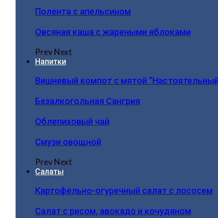
Полента с апельсином
Овсяная каша с жареными яблоками
Prev
Next
Напитки
Вишневый компот с мятой “Настоятельный
Безалкогольная Сангрия
Облепиховый чай
Смузи овощной
Prev
Next
Салаты
Картофельно-огуречный салат с лососем
Салат с рисом, авокадо и кочудяном