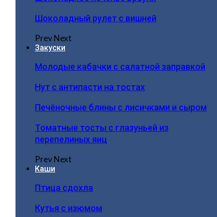
Шоколадный рулет с вишней
Prev
Next
Закуски
Молодые кабачки с салатной заправкой
Нут с антипасти на тостах
Печёночные блины с лисичками и сыром
Томатные тосты с глазуньей из
перепелиных яиц
Prev
Next
Каши
Птица сдохла
Кутья с изюмом