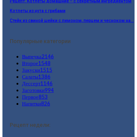
Рецепт: Котлеты домашние – с секретным ингредиентом
Котлеты из нута с грибами
Стейк из свиной шейки с лимоном, перцем и чесноком на…
Популярные категории
Выпечка
2146
Второе
1548
Закуски
1515
Салаты
1386
Дессерт
1146
Заготовки
994
Первое
853
Напитки
826
Рецепт недели: