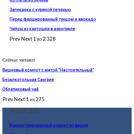
Запеканка с куриной печенью
Перец фаршированный тунцом и авокадо
Чипсы из картошки в аэрогриле
Prev
Next
1 из 2 328
Сейчас читают
Вишневый компот с мятой “Настоятельный”
Безалкогольная Сангрия
Облепиховый чай
Prev
Next
1 из 275
Рецепт дня:
Концентрированный компот из вишни