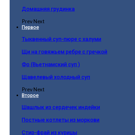
Домашняя грудинка
Prev
Next
Первое
Тыквенный суп-пюре с халуми
Щи на говяжьем ребре с гречкой
Фо (Вьетнамский суп )
Щавелевый холодный суп
Prev
Next
Второе
Шашлык из сердечек индейки
Постные котлеты из моркови
Стир-фрай из курицы