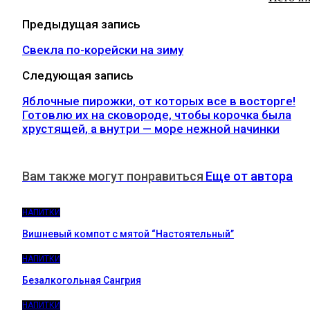
Предыдущая запись
Свекла по-корейски на зиму
Следующая запись
Яблочные пирожки, от которых все в восторге!
Готовлю их на сковороде, чтобы корочка была
хрустящей, а внутри — море нежной начинки
Вам также могут понравиться
Еще от автора
НАПИТКИ
Вишневый компот с мятой “Настоятельный”
НАПИТКИ
Безалкогольная Сангрия
НАПИТКИ