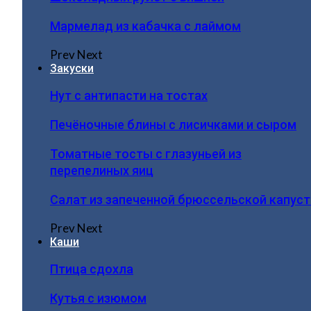
Мармелад из кабачка с лаймом
Prev
Next
Закуски
Нут с антипасти на тостах
Печёночные блины с лисичками и сыром
Томатные тосты с глазуньей из
перепелиных яиц
Салат из запеченной брюссельской капус
Prev
Next
Каши
Птица сдохла
Кутья с изюмом