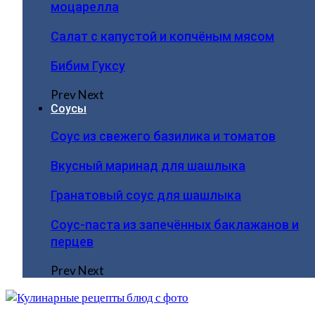
моцарелла
Салат с капустой и копчёным мясом
Бибим Гуксу
Prev
Next
Соусы
Соус из свежего базилика и томатов
Вкусный маринад для шашлыка
Гранатовый соус для шашлыка
Соус-паста из запечённых баклажанов и
перцев
Prev
Next