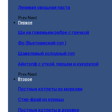
Ленивая овощная паста
Prev
Next
Первое
Щи на говяжьем ребре с гречкой
Фо (Вьетнамский суп )
Щавелевый холодный суп
Айнтопф с уткой, перцем и кукурузой
Prev
Next
Второе
Постные котлеты из моркови
Стир-фрай из курицы
Постные котлеты в духовке