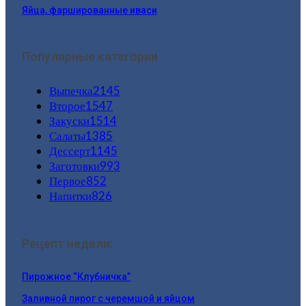
Яйца, фаршированные иваси
Популярные категории
Выпечка
2145
Второе
1547
Закуски
1514
Салаты
1385
Дессерт
1145
Заготовки
993
Первое
852
Напитки
826
Рецепт недели:
Пирожное “Клубничка”
Заливной пирог с черемшой и яйцом