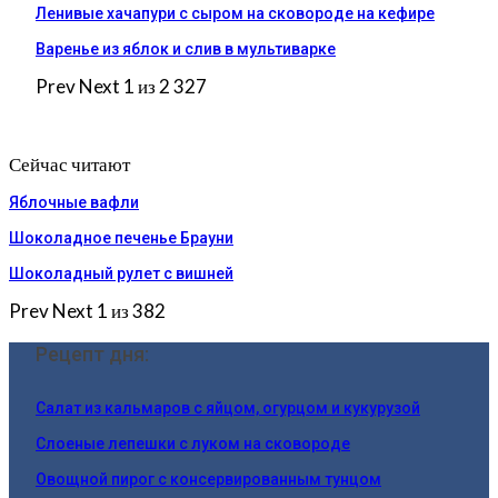
Ленивые хачапури с сыром на сковороде на кефире
Варенье из яблок и слив в мультиварке
Prev
Next
1 из 2 327
Сейчас читают
Яблочные вафли
Шоколадное печенье Брауни
Шоколадный рулет с вишней
Prev
Next
1 из 382
Рецепт дня:
Салат из кальмаров с яйцом, огурцом и кукурузой
Слоеные лепешки с луком на сковороде
Овощной пирог с консервированным тунцом