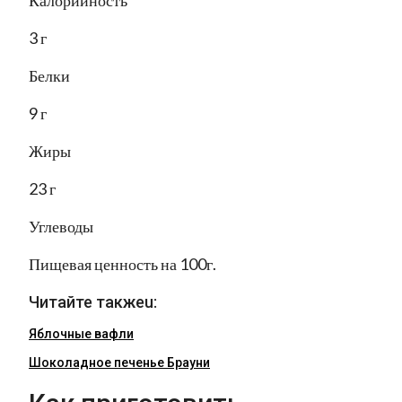
Калорийность
3 г
Белки
9 г
Жиры
23 г
Углеводы
Пищевая ценность на 100г.
Читайте такжеu:
Яблочные вафли
Шоколадное печенье Брауни