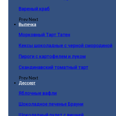
Вареный краб
Prev
Next
Выпечка
Морковный Тарт Татен
Кексы шоколадные с черной смородиной
Пироги c картофелем и луком
Скандинавский томатный тарт
Prev
Next
Дессерт
Яблочные вафли
Шоколадное печенье Брауни
Шоколадный рулет с вишней