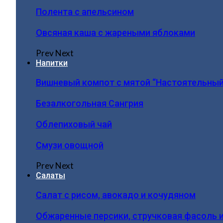
Полента с апельсином
Овсяная каша с жареными яблоками
Prev
Next
Напитки
Вишневый компот с мятой “Настоятельный
Безалкогольная Сангрия
Облепиховый чай
Смузи овощной
Prev
Next
Салаты
Салат с рисом, авокадо и кочудяном
Обжаренные персики, стручковая фасоль 