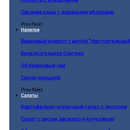
Овсяная каша с жареными яблоками
Prev
Next
Напитки
Вишневый компот с мятой “Настоятельный
Безалкогольная Сангрия
Облепиховый чай
Смузи овощной
Prev
Next
Салаты
Картофельно-огуречный салат с лососем
Салат с рисом, авокадо и кочудяном