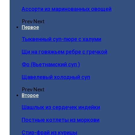
Ассорти из маринованных овощей
Prev
Next
Первое
Тыквенный суп-пюре с халуми
Щи на говяжьем ребре с гречкой
Фо (Вьетнамский суп )
Щавелевый холодный суп
Prev
Next
Второе
Шашлык из сердечек индейки
Постные котлеты из моркови
Стир-фрай из курицы