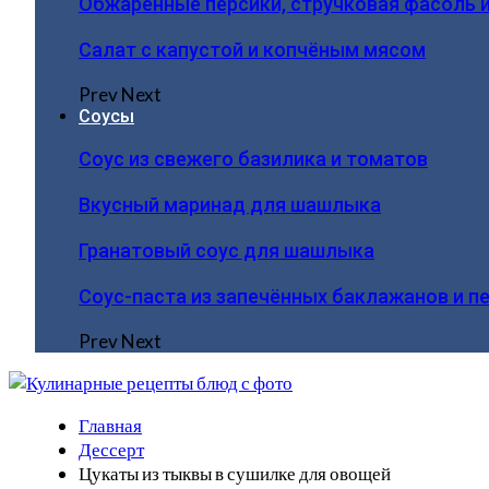
Обжаренные персики, стручковая фасоль 
Салат с капустой и копчёным мясом
Prev
Next
Соусы
Соус из свежего базилика и томатов
Вкусный маринад для шашлыка
Гранатовый соус для шашлыка
Соус-паста из запечённых баклажанов и п
Prev
Next
Главная
Дессерт
Цукаты из тыквы в сушилке для овощей