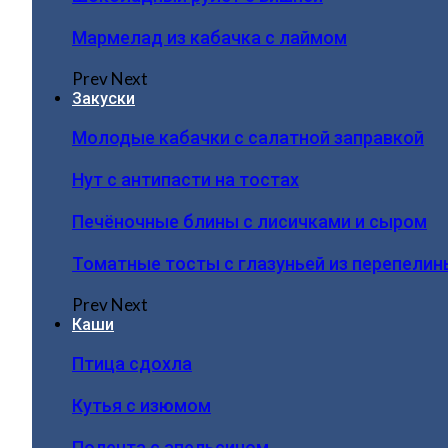
Мармелад из кабачка с лаймом
Prev
Next
Закуски
Молодые кабачки с салатной заправкой
Нут с антипасти на тостах
Печёночные блины с лисичками и сыром
Томатные тосты с глазуньей из перепелин
Prev
Next
Каши
Птица сдохла
Кутья с изюмом
Полента с апельсином