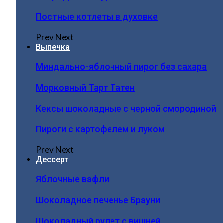
Постные котлеты в духовке
Prev
Next
Выпечка
Миндально-яблочный пирог без сахара
Морковный Тарт Татен
Кексы шоколадные с черной смородиной
Пироги c картофелем и луком
Prev
Next
Дессерт
Яблочные вафли
Шоколадное печенье Брауни
Шоколадный рулет с вишней