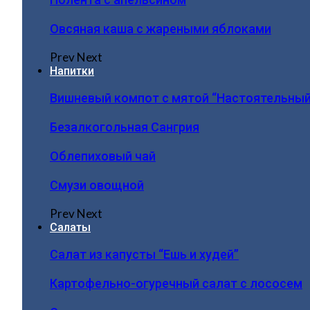
Овсяная каша с жареными яблоками
Prev
Next
Напитки
Вишневый компот с мятой “Настоятельный
Безалкогольная Сангрия
Облепиховый чай
Смузи овощной
Prev
Next
Салаты
Салат из капусты “Ешь и худей”
Картофельно-огуречный салат с лососем