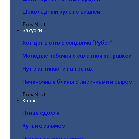
Шоколадный рулет с вишней
Prev
Next
Закуски
Хот дог в стиле сэндвича “Рубен”
Молодые кабачки с салатной заправкой
Нут с антипасти на тостах
Печёночные блины с лисичками и сыром
Prev
Next
Каши
Птица сдохла
Кутья с изюмом
Полента с апельсином