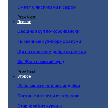
Омлет с лисичками и сыром
Prev
Next
Первое
Овощной суп по-корсикански
Тыквенный суп-пюре с халуми
Щи на говяжьем ребре с гречкой
Фо (Вьетнамский суп )
Prev
Next
Второе
Шашлык из сердечек индейки
Постные котлеты из моркови
Стир-фрай из курицы