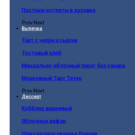
Постные котлеты в духовке
Prev
Next
Выпечка
Тарт с черри и сыром
Тостовый хлеб
Миндально-яблочный пирог без сахара
Морковный Тарт Татен
Prev
Next
Дессерт
Кобблер вишневый
Яблочные вафли
Шоколадное печенье Брауни