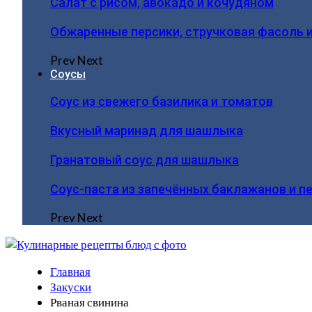
Салат с рисом, авокадо и кочудяном
Обжаренные персики, стручковая фасоль 
Prev
Next
Соусы
Соус из свежего базилика и томатов
Вкусный маринад для шашлыка
Гранатовый соус для шашлыка
Соус-паста из запечённых баклажанов и п
Prev
Next
Главная
Закуски
Рваная свинина