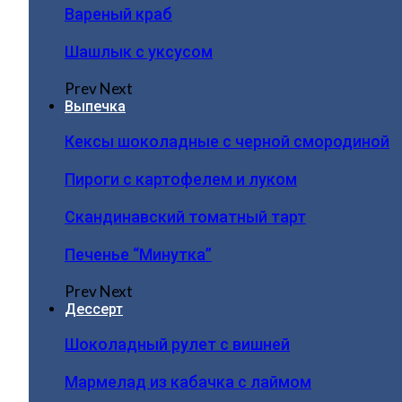
Вареный краб
Шашлык с уксусом
Prev
Next
Выпечка
Кексы шоколадные с черной смородиной
Пироги c картофелем и луком
Скандинавский томатный тарт
Печенье “Минутка”
Prev
Next
Дессерт
Шоколадный рулет с вишней
Мармелад из кабачка с лаймом