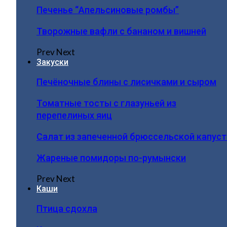
Печенье “Апельсиновые ромбы”
Творожные вафли с бананом и вишней
Prev
Next
Закуски
Печёночные блины с лисичками и сыром
Томатные тосты с глазуньей из
перепелиных яиц
Салат из запеченной брюссельской капус
Жареные помидоры по-румынски
Prev
Next
Каши
Птица сдохла