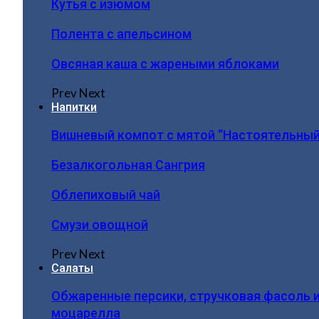
Кутья с изюмом
Полента с апельсином
Овсяная каша с жареными яблоками
Prev
Next
Напитки
Вишневый компот с мятой “Настоятельный
Безалкогольная Сангрия
Облепиховый чай
Смузи овощной
Prev
Next
Салаты
Обжаренные персики, стручковая фасоль 
моцарелла