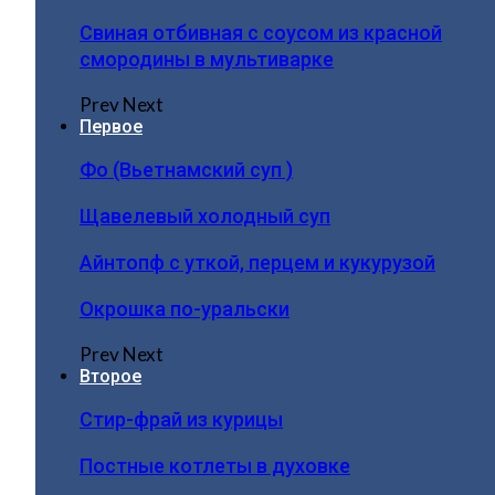
Свиная отбивная с соусом из красной
смородины в мультиварке
Prev
Next
Первое
Фо (Вьетнамский суп )
Щавелевый холодный суп
Айнтопф с уткой, перцем и кукурузой
Окрошка по-уральски
Prev
Next
Второе
Стир-фрай из курицы
Постные котлеты в духовке