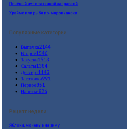
Печёный нут с тахинной заправкой
Храйме или рыба по-мароккански
Популярные категории
Выпечка
2144
Второе
1546
Закуски
1513
Салаты
1384
Дессерт
1143
Заготовки
991
Первое
851
Напитки
826
Рецепт недели:
Яблоки, моченые на зиму