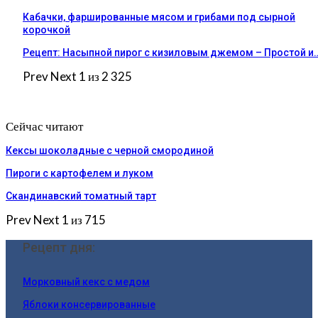
Кабачки, фаршированные мясом и грибами под сырной
корочкой
Рецепт: Насыпной пирог с кизиловым джемом – Простой и
Prev
Next
1 из 2 325
Сейчас читают
Кексы шоколадные с черной смородиной
Пироги c картофелем и луком
Скандинавский томатный тарт
Prev
Next
1 из 715
Рецепт дня:
Морковный кекс с медом
Яблоки консервированные