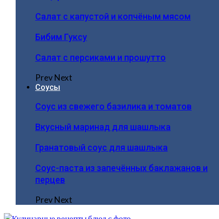
Салат с капустой и копчёным мясом
Бибим Гуксу
Салат с персиками и прошутто
Prev
Next
Соусы
Соус из свежего базилика и томатов
Вкусный маринад для шашлыка
Гранатовый соус для шашлыка
Соус-паста из запечённых баклажанов и
перцев
Prev
Next