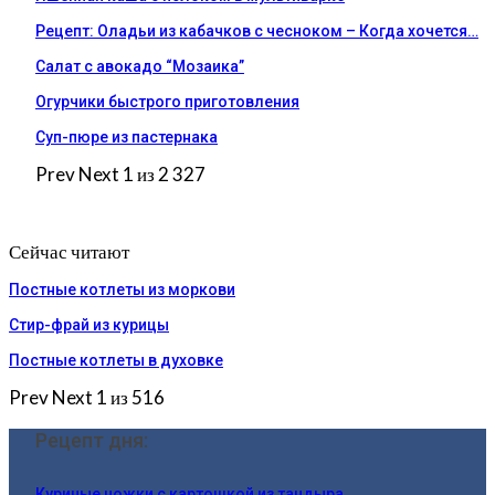
Рецепт: Оладьи из кабачков с чесноком – Когда хочется…
Салат с авокадо “Мозаика”
Огурчики быстрого приготовления
Суп-пюре из пастернака
Prev
Next
1 из 2 327
Сейчас читают
Постные котлеты из моркови
Стир-фрай из курицы
Постные котлеты в духовке
Prev
Next
1 из 516
Рецепт дня:
Куриные ножки с картошкой из тандыра