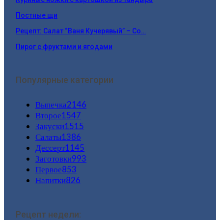
Постные щи
Рецепт: Салат “Ваня Кучерявый” – Со…
Пирог с фруктами и ягодами
Популярные категории
Выпечка
2146
Второе
1547
Закуски
1515
Салаты
1386
Дессерт
1145
Заготовки
993
Первое
853
Напитки
826
Рецепт недели: