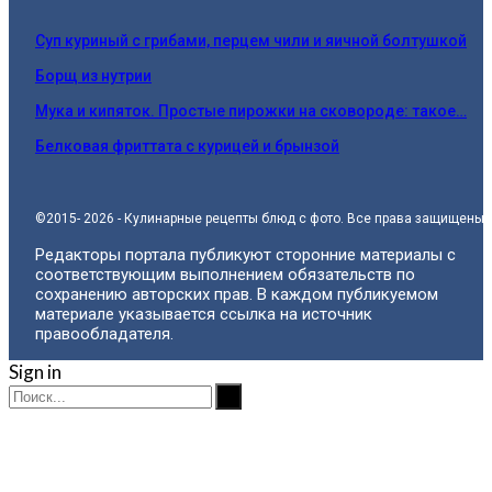
Суп куриный с грибами, перцем чили и яичной болтушкой
Борщ из нутрии
Мука и кипяток. Простые пирожки на сковороде: такое…
Белковая фриттата с курицей и брынзой
©2015- 2026 - Кулинарные рецепты блюд с фото. Все права защищены.
Редакторы портала публикуют сторонние материалы с
соответствующим выполнением обязательств по
сохранению авторских прав. В каждом публикуемом
материале указывается ссылка на источник
правообладателя.
Sign in