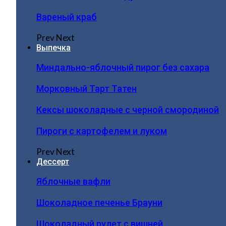
Вареный краб
Prev
Next
Выпечка
Миндально-яблочный пирог без сахара
Морковный Тарт Татен
Кексы шоколадные с черной смородиной
Пироги c картофелем и луком
Prev
Next
Дессерт
Яблочные вафли
Шоколадное печенье Брауни
Шоколадный рулет с вишней