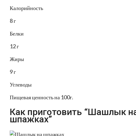
Калорийность
8 г
Белки
12 г
Жиры
9 г
Углеводы
Пищевая ценность на 100г.
Как приготовить “Шашлык н
шпажках”