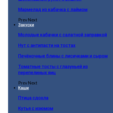
Мармелад из кабачка с лаймом
Prev
Next
Закуски
Молодые кабачки с салатной заправкой
Нут с антипасти на тостах
Печёночные блины с лисичками и сыром
Томатные тосты с глазуньей из
перепелиных яиц
Prev
Next
Каши
Птица сдохла
Кутья с изюмом