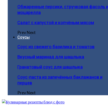
Обжаренные персики, стручковая фасоль 
моцарелла
Салат с капустой и копчёным мясом
Prev
Next
Соусы
Соус из свежего базилика и томатов
Вкусный маринад для шашлыка
Гранатовый соус для шашлыка
Соус-паста из запечённых баклажанов и
перцев
Prev
Next