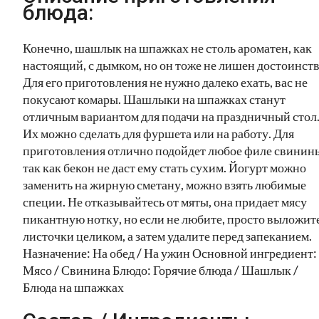
блюда:
Конечно, шашлык на шпажках не столь ароматен, как
настоящий, с дымком, но он тоже не лишен достоинств
Для его приготовления не нужно далеко ехать, вас не
покусают комары. Шашлыки на шпажках станут
отличным вариантом для подачи на праздничный стол
Их можно сделать для фуршета или на работу. Для
приготовления отлично подойдет любое филе свинин
так как бекон не даст ему стать сухим. Йогурт можно
заменить на жирную сметану, можно взять любимые
специи. Не отказывайтесь от мяты, она придает мясу
пикантную нотку, но если не любите, просто выложит
листочки целиком, а затем удалите перед запеканием.
Назначение: На обед / На ужин Основной ингредиент:
Мясо / Свинина Блюдо: Горячие блюда / Шашлык /
Блюда на шпажках