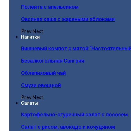
Полента с апельсином
Овсяная каша с жареными яблоками
Prev
Next
Напитки
Вишневый компот с мятой “Настоятельный
Безалкогольная Сангрия
Облепиховый чай
Смузи овощной
Prev
Next
Салаты
Картофельно-огуречный салат с лососем
Салат с рисом, авокадо и кочудяном