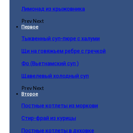
Лимонад из крыжовника
Prev
Next
Первое
Тыквенный суп-пюре с халуми
Щи на говяжьем ребре с гречкой
Фо (Вьетнамский суп )
Щавелевый холодный суп
Prev
Next
Второе
Постные котлеты из моркови
Стир-фрай из курицы
Постные котлеты в духовке