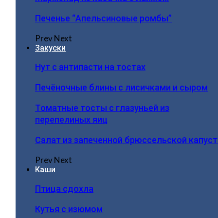
Печенье “Апельсиновые ромбы”
Prev
Next
Закуски
Нут с антипасти на тостах
Печёночные блины с лисичками и сыром
Томатные тосты с глазуньей из
перепелиных яиц
Салат из запеченной брюссельской капус
Prev
Next
Каши
Птица сдохла
Кутья с изюмом