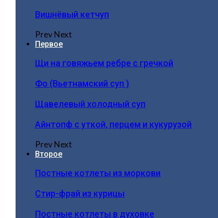
Вишнёвый кетчуп
Prev
Next
Первое
Щи на говяжьем ребре с гречкой
Фо (Вьетнамский суп )
Щавелевый холодный суп
Айнтопф с уткой, перцем и кукурузой
Prev
Next
Второе
Постные котлеты из моркови
Стир-фрай из курицы
Постные котлеты в духовке