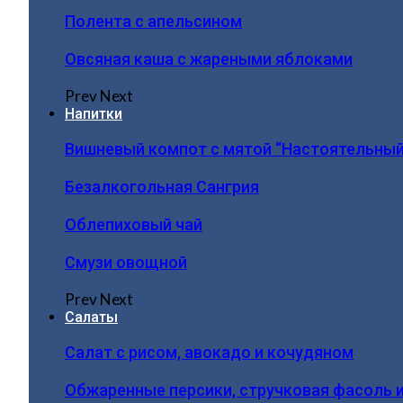
Полента с апельсином
Овсяная каша с жареными яблоками
Prev
Next
Напитки
Вишневый компот с мятой “Настоятельный
Безалкогольная Сангрия
Облепиховый чай
Смузи овощной
Prev
Next
Салаты
Салат с рисом, авокадо и кочудяном
Обжаренные персики, стручковая фасоль 