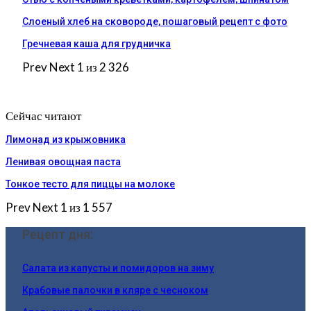
Слоеный хлеб на сковороде, пошаговый рецепт с фото
Гречневая каша для грудничка
Prev
Next
1 из 2 326
Сейчас читают
Лимонад из крыжовника
Ленивая овощная паста
Тонкое тесто для пиццы на молоке
Prev
Next
1 из 1 557
Рецепт дня:
Салата из капусты и помидоров на зиму
Крабовые палочки в кляре с чесноком