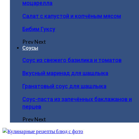
моцарелла
Салат с капустой и копчёным мясом
Бибим Гуксу
Prev
Next
Соусы
Соус из свежего базилика и томатов
Вкусный маринад для шашлыка
Гранатовый соус для шашлыка
Соус-паста из запечённых баклажанов и
перцев
Prev
Next