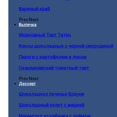
Вареный краб
Prev
Next
Выпечка
Морковный Тарт Татен
Кексы шоколадные с черной смородиной
Пироги c картофелем и луком
Скандинавский томатный тарт
Prev
Next
Дессерт
Шоколадное печенье Брауни
Шоколадный рулет с вишней
Мармелад из кабачка с лаймом