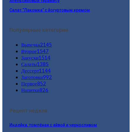
Апельсиновый тирамису
Салат “Лакомка” с йогуртовым кремом
Популярные категории
Выпечка
2145
Второе
1547
Закуски
1514
Салаты
1385
Дессерт
1144
Заготовки
992
Первое
852
Напитки
826
Рецепт недели:
Индейка, томлёная с айвой и черносливом