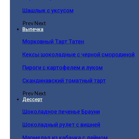
Шашлык с уксусом
Prev
Next
Выпечка
Морковный Тарт Татен
Кексы шоколадные с черной смородиной
Пироги c картофелем и луком
Скандинавский томатный тарт
Prev
Next
Дессерт
Шоколадное печенье Брауни
Шоколадный рулет с вишней
Мармелад из кабачка с лаймом