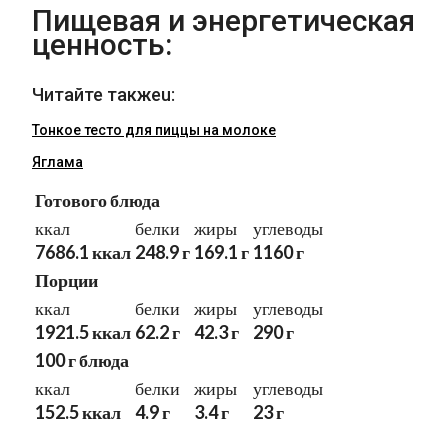
Пищевая и энергетическая
ценность:
Читайте такжеu:
Тонкое тесто для пиццы на молоке
Яглама
Готового блюда
ккал
белки
жиры
углеводы
7686.1 ккал
248.9 г
169.1 г
1160 г
Порции
ккал
белки
жиры
углеводы
1921.5 ккал
62.2 г
42.3 г
290 г
100 г блюда
ккал
белки
жиры
углеводы
152.5 ккал
4.9 г
3.4 г
23 г