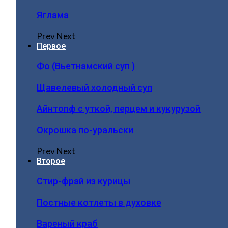
Яглама
Prev
Next
Первое
Фо (Вьетнамский суп )
Щавелевый холодный суп
Айнтопф с уткой, перцем и кукурузой
Окрошка по-уральски
Prev
Next
Второе
Стир-фрай из курицы
Постные котлеты в духовке
Вареный краб