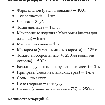
Фарш мясной (у меня говяжий) — 400 г
Лук репчатый — 1 шт
Чеснок — 2 зуб.
Томатная паста — 1 ст. л.
Макаронные изделия / Макароны (листы для
лазаньи) — 8 шт
Масло оливковое — 1 ст. л.
Моцарелла (у меня мини-моцарелла) — 125 г
Томаты пассерованные (+/250 мл воды или
бульона) — 500 г
Базилик (сухого или пару веток свежего) — 1 ч. л.
Приправа (смесь итальянских трав) — 1 ч. л.
Соль — по вкусу
Перец черный — по вкусу
Сливки (у меня растительные 7%) — 250 мл
Количество порций:
4