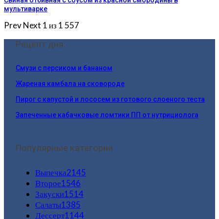
Свиная отбивная с соусом из красной смородины в
мультиварке
Prev
Next
1 из 1 557
Рецепт дня:
Смузи с персиком и бананом
Жареная камбала на сковороде
Пирог с капустой и лососем из готового слоеного теста
Запеченные кабачковые ломтики ПП от нутрициолога
Популярные категории
Выпечка
2145
Второе
1546
Закуски
1514
Салаты
1385
Дессерт
1144