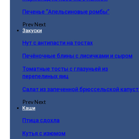
Печенье “Апельсиновые ромбы”
Prev
Next
Закуски
Нут с антипасти на тостах
Печёночные блины с лисичками и сыром
Томатные тосты с глазуньей из
перепелиных яиц
Салат из запеченной брюссельской капус
Prev
Next
Каши
Птица сдохла
Кутья с изюмом