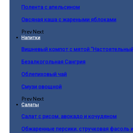
Полента с апельсином
Овсяная каша с жареными яблоками
Prev
Next
Напитки
Вишневый компот с мятой “Настоятельный
Безалкогольная Сангрия
Облепиховый чай
Смузи овощной
Prev
Next
Салаты
Салат с рисом, авокадо и кочудяном
Обжаренные персики, стручковая фасоль 