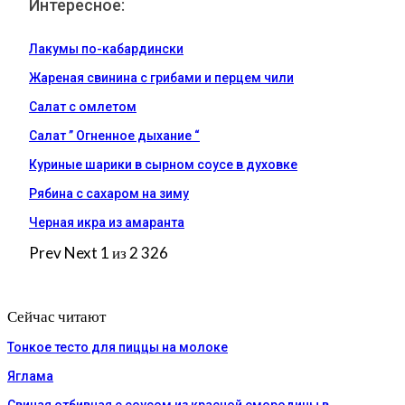
Интересное:
Лакумы по-кабардински
Жареная свинина с грибами и перцем чили
Салат с омлетом
Салат ” Огненное дыхание “
Куриные шарики в сырном соусе в духовке
Рябина с сахаром на зиму
Черная икра из амаранта
Prev
Next
1 из 2 326
Сейчас читают
Тонкое тесто для пиццы на молоке
Яглама