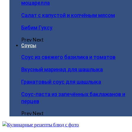
моцарелла
Салат с капустой и копчёным мясом
Бибим Гуксу
Prev
Next
Соусы
Соус из свежего базилика и томатов
Вкусный маринад для шашлыка
Гранатовый соус для шашлыка
Соус-паста из запечённых баклажанов и
перцев
Prev
Next