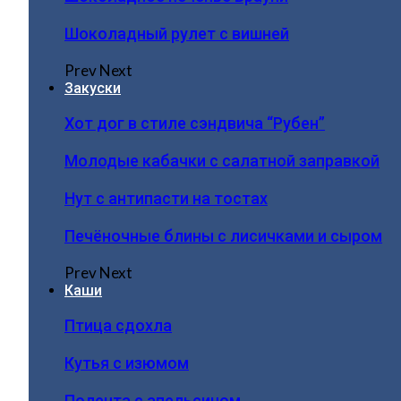
Шоколадный рулет с вишней
Prev
Next
Закуски
Хот дог в стиле сэндвича “Рубен”
Молодые кабачки с салатной заправкой
Нут с антипасти на тостах
Печёночные блины с лисичками и сыром
Prev
Next
Каши
Птица сдохла
Кутья с изюмом
Полента с апельсином