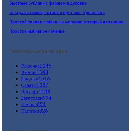
Быстрые бублики с фаршем в духовке
Блюда из тыквы, которые едят все. 5 рецептов
Простой салат из свёклы и моркови, который я готовлю…
Простое имбирное печенье
Популярные категории
Выпечка
2148
Второе
1548
Закуски
1516
Салаты
1387
Дессерт
1146
Заготовки
994
Первое
854
Напитки
826