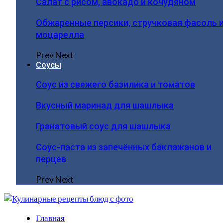
Салат с рисом, авокадо и кочудяном
Обжаренные персики, стручковая фасоль 
моцарелла
Prev
Next
Соусы
Соус из свежего базилика и томатов
Вкусный маринад для шашлыка
Гранатовый соус для шашлыка
Соус-паста из запечённых баклажанов и
перцев
Prev
Next
Главная