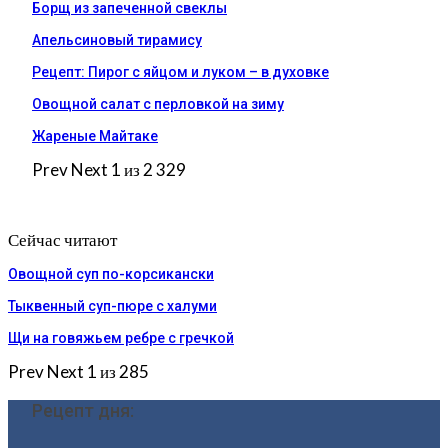
Борщ из запеченной свеклы
Апельсиновый тирамису
Рецепт: Пирог с яйцом и луком – в духовке
Овощной салат с перловкой на зиму
Жареные Майтаке
Prev
Next
1 из 2 329
Сейчас читают
Овощной суп по-корсикански
Тыквенный суп-пюре с халуми
Щи на говяжьем ребре с гречкой
Prev
Next
1 из 285
Рецепт дня: