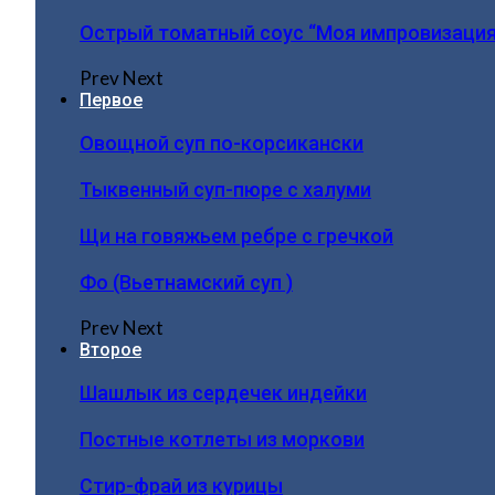
Острый томатный соус “Моя импровизация
Prev
Next
Первое
Овощной суп по-корсикански
Тыквенный суп-пюре с халуми
Щи на говяжьем ребре с гречкой
Фо (Вьетнамский суп )
Prev
Next
Второе
Шашлык из сердечек индейки
Постные котлеты из моркови
Стир-фрай из курицы