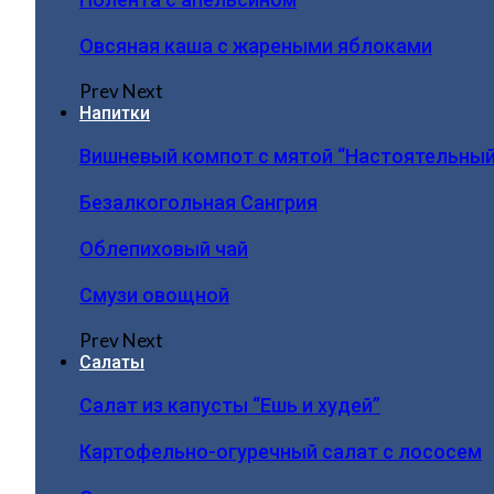
Овсяная каша с жареными яблоками
Prev
Next
Напитки
Вишневый компот с мятой “Настоятельный
Безалкогольная Сангрия
Облепиховый чай
Смузи овощной
Prev
Next
Салаты
Салат из капусты “Ешь и худей”
Картофельно-огуречный салат с лососем