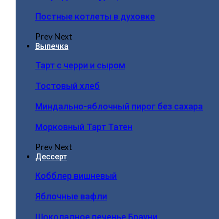
Постные котлеты в духовке
Prev
Next
Выпечка
Тарт с черри и сыром
Тостовый хлеб
Миндально-яблочный пирог без сахара
Морковный Тарт Татен
Prev
Next
Дессерт
Кобблер вишневый
Яблочные вафли
Шоколадное печенье Брауни