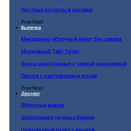
Постные котлеты в духовке
Prev
Next
Выпечка
Миндально-яблочный пирог без сахара
Морковный Тарт Татен
Кексы шоколадные с черной смородиной
Пироги c картофелем и луком
Prev
Next
Дессерт
Яблочные вафли
Шоколадное печенье Брауни
Шоколадный рулет с вишней