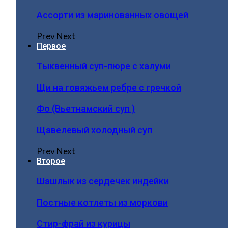
Ассорти из маринованных овощей
Prev
Next
Первое
Тыквенный суп-пюре с халуми
Щи на говяжьем ребре с гречкой
Фо (Вьетнамский суп )
Щавелевый холодный суп
Prev
Next
Второе
Шашлык из сердечек индейки
Постные котлеты из моркови
Стир-фрай из курицы