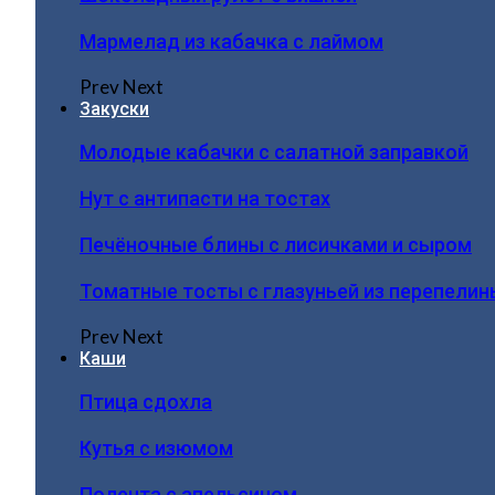
Мармелад из кабачка с лаймом
Prev
Next
Закуски
Молодые кабачки с салатной заправкой
Нут с антипасти на тостах
Печёночные блины с лисичками и сыром
Томатные тосты с глазуньей из перепелин
Prev
Next
Каши
Птица сдохла
Кутья с изюмом
Полента с апельсином