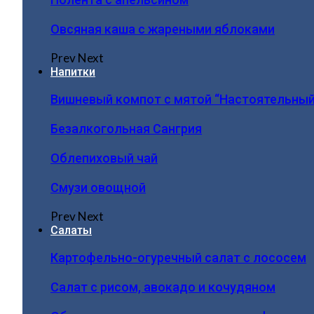
Овсяная каша с жареными яблоками
Prev
Next
Напитки
Вишневый компот с мятой “Настоятельный
Безалкогольная Сангрия
Облепиховый чай
Смузи овощной
Prev
Next
Салаты
Картофельно-огуречный салат с лососем
Салат с рисом, авокадо и кочудяном