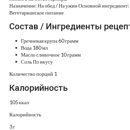
Назначение: На обед / На ужин Основной ингредиент: 
Вегетарианское питание
Состав / Ингредиенты рецеп
Гречневая крупа 60 грамм
Вода 180 мл
Масло сливочное 10 грамм
Соль По вкусу
Количество порций 1
Калорийность
105 ккал
Калорийность
3 г