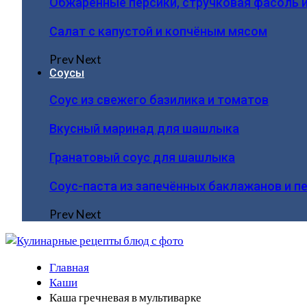
Обжаренные персики, стручковая фасоль 
Салат с капустой и копчёным мясом
Prev
Next
Соусы
Соус из свежего базилика и томатов
Вкусный маринад для шашлыка
Гранатовый соус для шашлыка
Соус-паста из запечённых баклажанов и п
Prev
Next
Главная
Каши
Каша гречневая в мультиварке