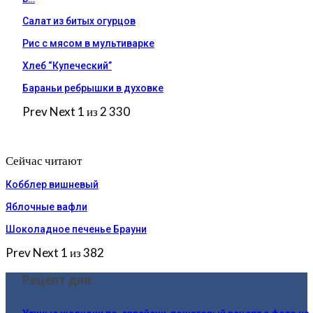
Салат из битых огурцов
Рис с мясом в мультиварке
Хлеб “Купеческий”
Бараньи ребрышки в духовке
Prev
Next
1 из 2 330
Сейчас читают
Кобблер вишневый
Яблочные вафли
Шоколадное печенье Брауни
Prev
Next
1 из 382
Рецепт дня: