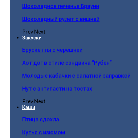
Шоколадное печенье Брауни
Шоколадный рулет с вишней
Prev
Next
Закуски
Брускетты с черешней
Хот дог в стиле сэндвича “Рубен”
Молодые кабачки с салатной заправкой
Нут с антипасти на тостах
Prev
Next
Каши
Птица сдохла
Кутья с изюмом