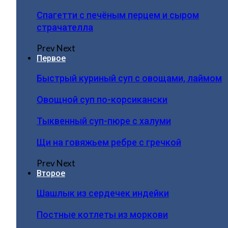
Спагетти с печёным перцем и сыром
страчателла
Prev
Next
Первое
Быстрый куриный суп с овощами, лаймом
Овощной суп по-корсикански
Тыквенный суп-пюре с халуми
Щи на говяжьем ребре с гречкой
Prev
Next
Второе
Шашлык из сердечек индейки
Постные котлеты из моркови