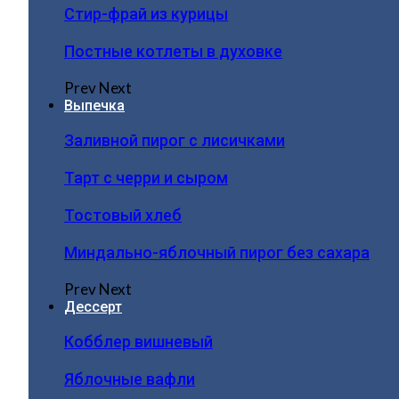
Стир-фрай из курицы
Постные котлеты в духовке
Prev
Next
Выпечка
Заливной пирог с лисичками
Тарт с черри и сыром
Тостовый хлеб
Миндально-яблочный пирог без сахара
Prev
Next
Дессерт
Кобблер вишневый
Яблочные вафли