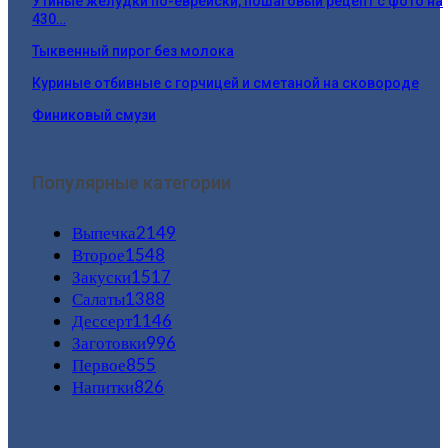
Утиные желудки по-еврейски, пошаговый рецепт с фото на
430…
Тыквенный пирог без молока
Куриные отбивные с горчицей и сметаной на сковороде
Финиковый смузи
Популярные категории
Выпечка
2149
Второе
1548
Закуски
1517
Салаты
1388
Дессерт
1146
Заготовки
996
Первое
855
Напитки
826