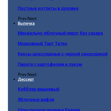
Постные котлеты в духовке
Prev
Next
Выпечка
Миндально-яблочный пирог без сахара
Морковный Тарт Татен
Кексы шоколадные с черной смородиной
Пироги c картофелем и луком
Prev
Next
Дессерт
Кобблер вишневый
Яблочные вафли
Шоколадное печенье Брауни