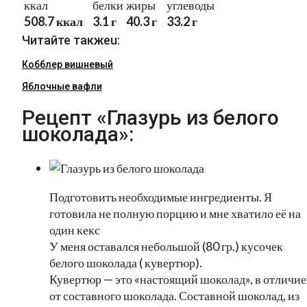
ккал
белки
жиры
углеводы
508.7 ккал
3.1 г
40.3 г
33.2 г
Читайте такжеu:
Кобблер вишневый
Яблочные вафли
Рецепт «Глазурь из белого
шоколада»:
Подготовить необходимые ингредиенты. Я
готовила не полную порцию и мне хватило её на
один кекс
У меня оставался небольшой (80 гр.) кусочек
белого шоколада ( кувертюр).
Кувертюр — это «настоящий шоколад», в отличие
от составного шоколада. Составной шоколад, из