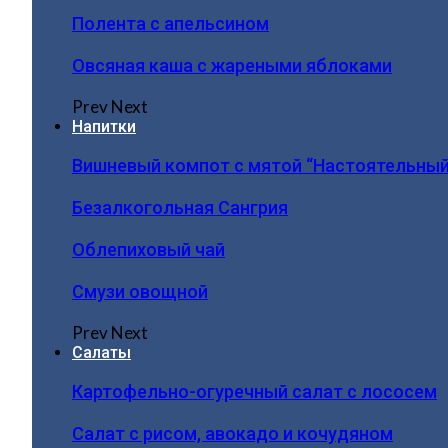
Полента с апельсином
Овсяная каша с жареными яблоками
Prev
Next
Напитки
Вишневый компот с мятой “Настоятельный
Безалкогольная Сангрия
Облепиховый чай
Смузи овощной
Prev
Next
Салаты
Картофельно-огуречный салат с лососем
Салат с рисом, авокадо и кочудяном