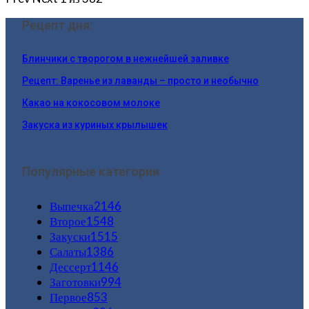
Рецепт дня:
Блинчики с творогом в нежнейшей заливке
Рецепт: Варенье из лаванды – просто и необычно
Какао на кокосовом молоке
Закуска из куриных крылышек
Популярные категории
Выпечка
2146
Второе
1548
Закуски
1515
Салаты
1386
Дессерт
1146
Заготовки
994
Первое
853