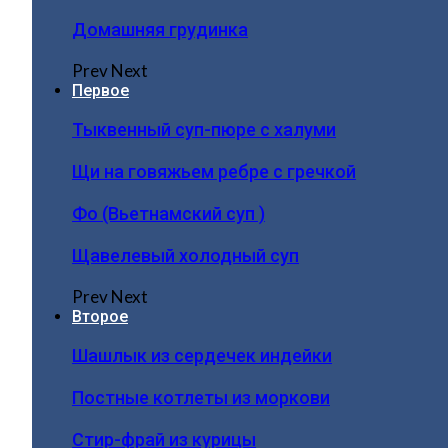
Домашняя грудинка
Prev
Next
Первое
Тыквенный суп-пюре с халуми
Щи на говяжьем ребре с гречкой
Фо (Вьетнамский суп )
Щавелевый холодный суп
Prev
Next
Второе
Шашлык из сердечек индейки
Постные котлеты из моркови
Стир-фрай из курицы