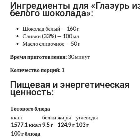
Ингредиенты для «Глазурь и
белого шоколада»:
Шоколад белый — 160 г
Сливки (33%) — 100 мл
Масло сливочное — 50 г
Время приготовления:
30 минут
Количество порций:
1
Пищевая и энергетическая
ценность:
Готового блюда
ккал
белки
жиры
углеводы
1577.1 ккал
9.5 г
124.9 г
103 г
100 г блюда