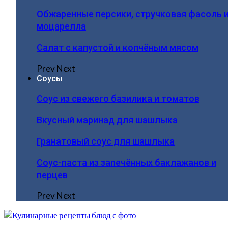
Обжаренные персики, стручковая фасоль 
моцарелла
Салат с капустой и копчёным мясом
Prev
Next
Соусы
Соус из свежего базилика и томатов
Вкусный маринад для шашлыка
Гранатовый соус для шашлыка
Соус-паста из запечённых баклажанов и
перцев
Prev
Next