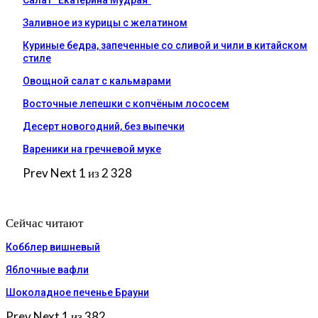
Салат “Екатерина Мудрая”
Заливное из курицы с желатином
Куриные бедра, запеченные со сливой и чили в китайском
стиле
Овощной салат с кальмарами
Восточные лепешки с копчёным лососем
Десерт новогодний, без выпечки
Вареники на гречневой муке
Prev
Next
1 из 2 328
Сейчас читают
Кобблер вишневый
Яблочные вафли
Шоколадное печенье Брауни
Prev
Next
1 из 382