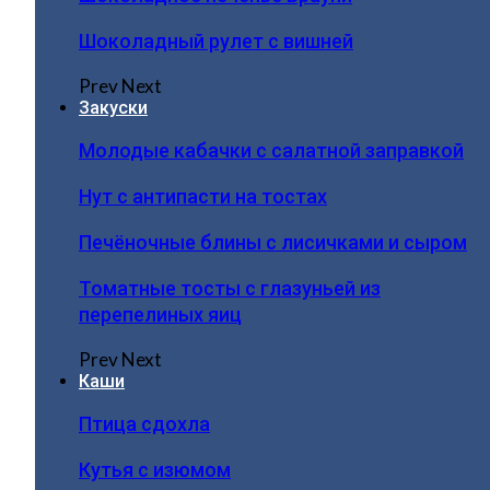
Шоколадный рулет с вишней
Prev
Next
Закуски
Молодые кабачки с салатной заправкой
Нут с антипасти на тостах
Печёночные блины с лисичками и сыром
Томатные тосты с глазуньей из
перепелиных яиц
Prev
Next
Каши
Птица сдохла
Кутья с изюмом